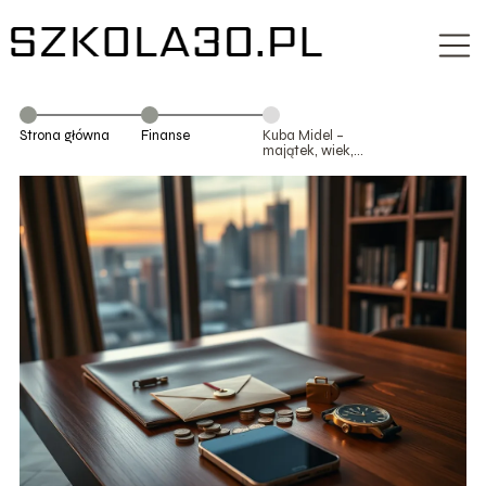
Strona główna
Finanse
Kuba Midel –
majątek, wiek,
życie prywatne