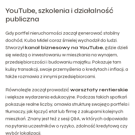
YouTube, szkolenia i działalność
publiczna
Gdy portfel nieruchomości zaczął generować stabilny
dochód, Kuba Midel coraz śmielej wychodził do ludzi.
Stworzył
kanał biznesowy na YouTube
, gdzie dzieli
się wiedzą o inwestowaniu w mieszkania na wynajem,
przedsiębiorczości i budowaniu majątku. Pokazuje tam
kulisy transakcji, swoje przemyślenia o kredytach i inflacji, a
także rozmawia z innymi przedsiębiorcami.
Równolegle zaczął prowadzić
warsztaty rentierskie
i większe wydarzenia edukacyjne. Podczas takich spotkań
pokazuje realne liczby, omawia strukturę swojego portfela i
tłumaczy, jak łączyć etat lub firmę z zakupami kolejnych
mieszkań. Znany jest też z sesji Q&A, w których odpowiada
na pytania uczestników o ryzyko, zdolność kredytową czy
wybór lokalizacji.