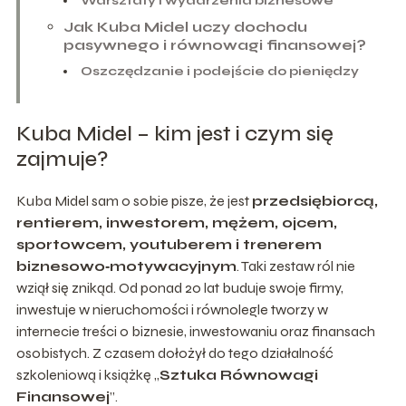
Warsztaty i wydarzenia biznesowe
Jak Kuba Midel uczy dochodu
pasywnego i równowagi finansowej?
Oszczędzanie i podejście do pieniędzy
Kuba Midel – kim jest i czym się
zajmuje?
Kuba Midel sam o sobie pisze, że jest
przedsiębiorcą,
rentierem, inwestorem, mężem, ojcem,
sportowcem, youtuberem i trenerem
biznesowo‑motywacyjnym
. Taki zestaw ról nie
wziął się znikąd. Od ponad 20 lat buduje swoje firmy,
inwestuje w nieruchomości i równolegle tworzy w
internecie treści o biznesie, inwestowaniu oraz finansach
osobistych. Z czasem dołożył do tego działalność
szkoleniową i książkę „
Sztuka Równowagi
Finansowej
”.