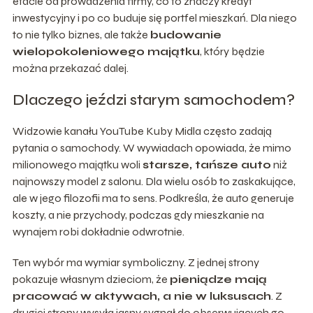
etacie od prowadzenia firmy, co to znaczy kredyt
inwestycyjny i po co buduje się portfel mieszkań. Dla niego
to nie tylko biznes, ale także
budowanie
wielopokoleniowego majątku
, który będzie
można przekazać dalej.
Dlaczego jeździ starym samochodem?
Widzowie kanału YouTube Kuby Midla często zadają
pytania o samochody. W wywiadach opowiada, że mimo
milionowego majątku woli
starsze, tańsze auto
niż
najnowszy model z salonu. Dla wielu osób to zaskakujące,
ale w jego filozofii ma to sens. Podkreśla, że auto generuje
koszty, a nie przychody, podczas gdy mieszkanie na
wynajem robi dokładnie odwrotnie.
Ten wybór ma wymiar symboliczny. Z jednej strony
pokazuje własnym dzieciom, że
pieniądze mają
pracować w aktywach, a nie w luksusach
. Z
drugiej strony wysyła jasny sygnał do obserwujących go