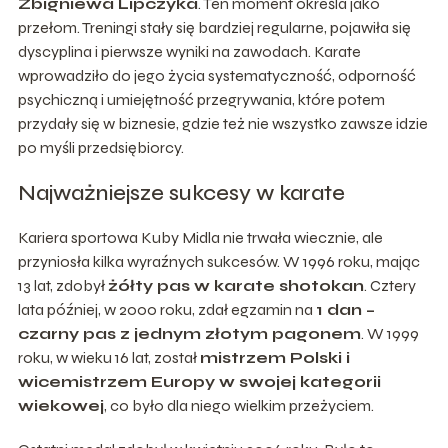
Zbigniewa Lipczyka
. Ten moment określa jako
przełom. Treningi stały się bardziej regularne, pojawiła się
dyscyplina i pierwsze wyniki na zawodach. Karate
wprowadziło do jego życia systematyczność, odporność
psychiczną i umiejętność przegrywania, które potem
przydały się w biznesie, gdzie też nie wszystko zawsze idzie
po myśli przedsiębiorcy.
Najważniejsze sukcesy w karate
Kariera sportowa Kuby Midla nie trwała wiecznie, ale
przyniosła kilka wyraźnych sukcesów. W 1996 roku, mając
13 lat, zdobył
żółty pas w karate shotokan
. Cztery
lata później, w 2000 roku, zdał egzamin na
1 dan –
czarny pas z jednym złotym pagonem
. W 1999
roku, w wieku 16 lat, został
mistrzem Polski i
wicemistrzem Europy w swojej kategorii
wiekowej
, co było dla niego wielkim przeżyciem.