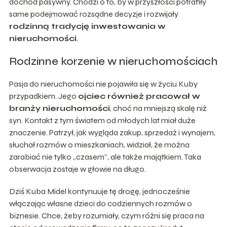
dochód pasywny. Chodzi o to, by w przyszłości potrafiły
same podejmować rozsądne decyzje i rozwijały
rodzinną tradycję inwestowania w
nieruchomości
.
Rodzinne korzenie w nieruchomościach
Pasja do nieruchomości nie pojawiła się w życiu Kuby
przypadkiem. Jego
ojciec również pracował w
branży nieruchomości
, choć na mniejszą skalę niż
syn. Kontakt z tym światem od młodych lat miał duże
znaczenie. Patrzył, jak wygląda zakup, sprzedaż i wynajem,
słuchał rozmów o mieszkaniach, widział, że można
zarabiać nie tylko „czasem”, ale także majątkiem. Taka
obserwacja zostaje w głowie na długo.
Dziś Kuba Midel kontynuuje tę drogę, jednocześnie
włączając własne dzieci do codziennych rozmów o
biznesie. Chce, żeby rozumiały, czym różni się praca na