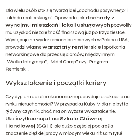
Dla wielu osób stał się twarzą idei „dochodu pasywnego” i
„układu rentierskiego”. Opowiada, jak
dochody z
wynajmu mieszkań i lokali usługowych
pozwoliły
mu uzyskać niezależność finansową już po trzydziestce.
Występuje na wydarzeniach biznesowych w Polsce i USA,
prowadzi własne
warsztaty rentierskie
i spotkania
networkingowe dla przedsiębiorców, między innymi
„Wielka Integracja”, „Midel Camp” czy „Program
Rentierski”.
Wykształcenie i początki kariery
Czy dyplom uczelni ekonomicznej decyduje o sukcesie na
rynku nieruchomości? W przypadku Kuby Midla nie był to
główny czynnik, choć ma on wyższe wykształcenie.
Ukończył
licencjat na Szkole Głównej
Handlowej (SGH)
, ale dużo częściej podkreśla
znaczenie ciężkiej pracy w młodym wieku niż sam tytuł