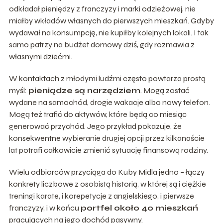
odkładał pieniędzy z franczyzy i marki odzieżowej, nie
miałby wkładów własnych do pierwszych mieszkań. Gdyby
wydawał na konsumpcję, nie kupiłby kolejnych lokali. I tak
samo patrzy na budżet domowy dziś, gdy rozmawia z
własnymi dziećmi.
W kontaktach z młodymi ludźmi często powtarza prostą
myśl:
pieniądze są narzędziem
. Mogą zostać
wydane na samochód, drogie wakacje albo nowy telefon.
Mogą też trafić do aktywów, które będą co miesiąc
generować przychód. Jego przykład pokazuje, że
konsekwentne wybieranie drugiej opcji przez kilkanaście
lat potrafi całkowicie zmienić sytuację finansową rodziny.
Wielu odbiorców przyciąga do Kuby Midla jedno – łączy
konkrety liczbowe z osobistą historią, w której są i ciężkie
treningi karate, i korepetycje z angielskiego, i pierwsze
franczyzy, i w końcu
portfel około 40 mieszkań
pracujących na jego dochód pasywny.