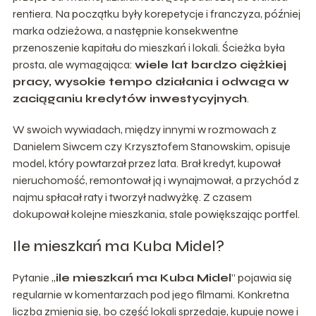
rentiera. Na początku były korepetycje i franczyza, później
marka odzieżowa, a następnie konsekwentne
przenoszenie kapitału do mieszkań i lokali. Ścieżka była
prosta, ale wymagająca:
wiele lat bardzo ciężkiej
pracy, wysokie tempo działania i odwaga w
zaciąganiu kredytów inwestycyjnych
.
W swoich wywiadach, między innymi w rozmowach z
Danielem Siwcem czy Krzysztofem Stanowskim, opisuje
model, który powtarzał przez lata. Brał kredyt, kupował
nieruchomość, remontował ją i wynajmował, a przychód z
najmu spłacał raty i tworzył nadwyżkę. Z czasem
dokupował kolejne mieszkania, stale powiększając portfel.
Ile mieszkań ma Kuba Midel?
Pytanie „
ile mieszkań ma Kuba Midel
” pojawia się
regularnie w komentarzach pod jego filmami. Konkretna
liczba zmienia się, bo część lokali sprzedaje, kupuje nowe i