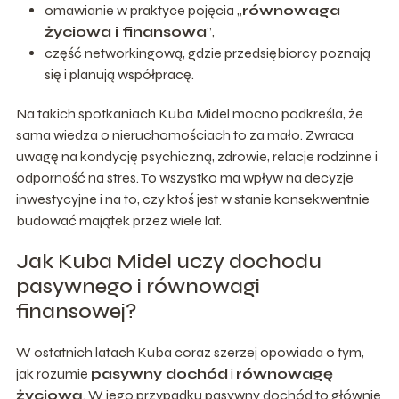
omawianie w praktyce pojęcia „
równowaga
życiowa i finansowa
”,
część networkingową, gdzie przedsiębiorcy poznają
się i planują współpracę.
Na takich spotkaniach Kuba Midel mocno podkreśla, że
sama wiedza o nieruchomościach to za mało. Zwraca
uwagę na kondycję psychiczną, zdrowie, relacje rodzinne i
odporność na stres. To wszystko ma wpływ na decyzje
inwestycyjne i na to, czy ktoś jest w stanie konsekwentnie
budować majątek przez wiele lat.
Jak Kuba Midel uczy dochodu
pasywnego i równowagi
finansowej?
W ostatnich latach Kuba coraz szerzej opowiada o tym,
jak rozumie
pasywny dochód
i
równowagę
życiową
. W jego przypadku pasywny dochód to głównie