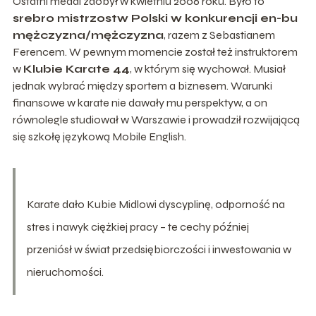
Ostatni medal zdobył w kwietniu 2006 roku. Było to
srebro mistrzostw Polski w konkurencji en-bu
mężczyzna/mężczyzna
, razem z Sebastianem
Ferencem. W pewnym momencie został też instruktorem
w
Klubie Karate 44
, w którym się wychował. Musiał
jednak wybrać między sportem a biznesem. Warunki
finansowe w karate nie dawały mu perspektyw, a on
równolegle studiował w Warszawie i prowadził rozwijającą
się szkołę językową Mobile English.
Karate dało Kubie Midlowi dyscyplinę, odporność na
stres i nawyk ciężkiej pracy – te cechy później
przeniósł w świat przedsiębiorczości i inwestowania w
nieruchomości.