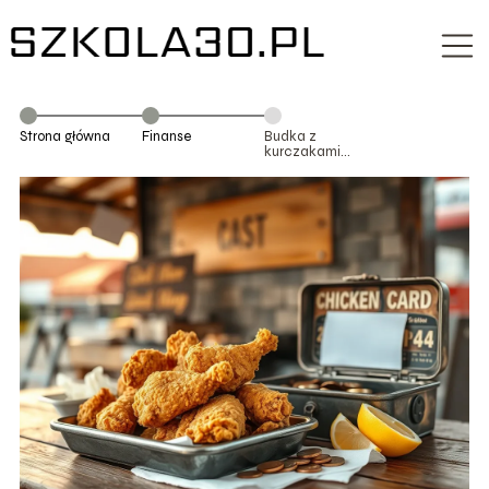
Strona główna
Finanse
Budka z
kurczakami
zyski: ile można
zarobić?