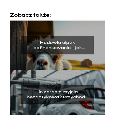
Zobacz także:
Hodowla alpak
dofinansowanie – jak
uzyskać wsparcie?
Ile zarabia myjnia
bezdotykowa? Przychody,
koszty, opłacalność