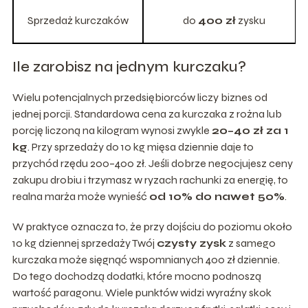
Sprzedaż kurczaków
do
400 zł
zysku
Ile zarobisz na jednym kurczaku?
Wielu potencjalnych przedsiębiorców liczy biznes od
jednej porcji. Standardowa cena za kurczaka z rożna lub
porcję liczoną na kilogram wynosi zwykle
20–40 zł za 1
kg
. Przy sprzedaży do 10 kg mięsa dziennie daje to
przychód rzędu 200–400 zł. Jeśli dobrze negocjujesz ceny
zakupu drobiu i trzymasz w ryzach rachunki za energię, to
realna marża może wynieść
od 10% do nawet 50%
.
W praktyce oznacza to, że przy dojściu do poziomu około
10 kg dziennej sprzedaży Twój
czysty zysk
z samego
kurczaka może sięgnąć wspomnianych 400 zł dziennie.
Do tego dochodzą dodatki, które mocno podnoszą
wartość paragonu. Wiele punktów widzi wyraźny skok