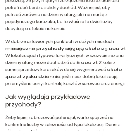
pokazują, że przy mądrym zarządzaniu taka działalność
potrafi dać bardzo solidny dochód. Ważne jest, aby
patrzeć zarówno na dzienny utarg, jak i na marżę z
pojedynczego kurczaka, bo to właśnie te dwie liczby
decydują o efekcie na koncie.
W dobrze ustawionych punktach w dużych miastach
miesięczne przychody sięgają około 25 000 zł
.
W lokalizacjach typowo turystycznych w szczycie sezonu
dzienny utarg może dochodzić do
6 000 zł
. Z kolei z
samej sprzedaży kurczaków da się wygenerować
około
400 zł zysku dziennie
, jeśli masz dobrą lokalizację,
przemyślane ceny i kontrolę kosztów surowca oraz energii.
Jak wyglądają przykładowe
przychody?
Żeby lepiej zobrazować potencjał, warto spojrzeć na
konkretne liczby w zależności od typu lokalizacji. Dane z