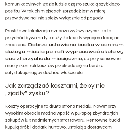
komunikacyjnych, gdzie ludzie często szukają szybkiego
posiłku. W takich miejscach sprzedaż jest w miarę
przewidywalna i nie zależy wyłącznie od pogody.
Prestiżowa lokalizacja oznacza wyższy czynsz, za to
przychód bywa na tyle duży, że koszty wynajmu tracą na
znaczeniu.
Dobrze ustawiona budka w centrum
dużego miasta potrafi wypracować około 25
000 zł przychodu miesięcznie
, co przy sensownej
marży i kontroli kosztów przekłada się na bardzo
satysfakcjonujący dochód właściciela.
Jak zarządzać kosztami, żeby nie
„zjadły” zysku?
Koszty operacyjne to druga strona medalu. Nawet przy
wysokim obrocie można wpaść w pułapkę zbyt drogich
zakupów lub nadmiernych strat towaru. Rentowne budki
kupują drób i dodatki hurtowo, ustalają z dostawcami