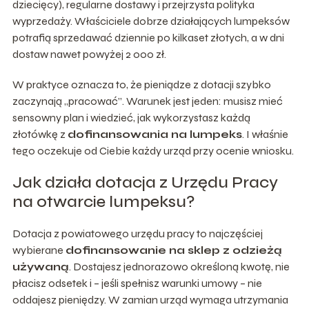
dziecięcy), regularne dostawy i przejrzysta polityka
wyprzedaży. Właściciele dobrze działających lumpeksów
potrafią sprzedawać dziennie po kilkaset złotych, a w dni
dostaw nawet powyżej 2 000 zł.
W praktyce oznacza to, że pieniądze z dotacji szybko
zaczynają „pracować”. Warunek jest jeden: musisz mieć
sensowny plan i wiedzieć, jak wykorzystasz każdą
złotówkę z
dofinansowania na lumpeks
. I właśnie
tego oczekuje od Ciebie każdy urząd przy ocenie wniosku.
Jak działa dotacja z Urzędu Pracy
na otwarcie lumpeksu?
Dotacja z powiatowego urzędu pracy to najczęściej
wybierane
dofinansowanie na sklep z odzieżą
używaną
. Dostajesz jednorazowo określoną kwotę, nie
płacisz odsetek i – jeśli spełnisz warunki umowy – nie
oddajesz pieniędzy. W zamian urząd wymaga utrzymania