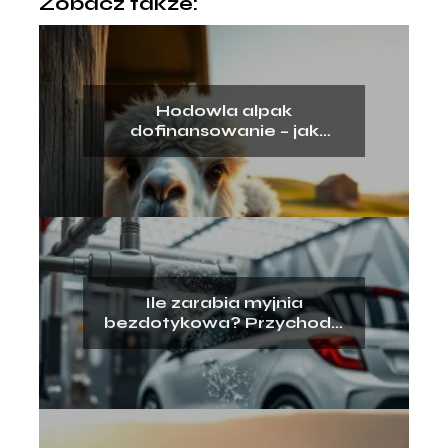
Zobacz także:
Hodowla alpak
dofinansowanie – jak
uzyskać wsparcie?
Ile zarabia myjnia
bezdotykowa? Przychody,
koszty, opłacalność