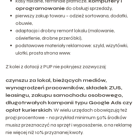
kasy fiskalne, terminale płatnicze,
komputery i
oprogramowanie
do obsługi sprzedaży,
pierwszy zakup towaru – odzież sortowana, dodatki,
obuwie,
adaptacja i drobny remont lokalu (malowanie,
oświetlenie, drobne przeróbki),
podstawowe materiały reklamowe: szyld, wizytówki,
ulotki, prosta strona www.
Z kolei z dotacji z PUP nie pokryjesz zazwyczaj:
czynszu za lokal, bieżących mediów,
wynagrodzeń pracowników, składek ZUS,
leasingu, zakupu samochodu osobowego,
długotrwałych kampanii typu Google Ads czy
opłat kurierskich
. W wielu urzędach obowiązują też
progi procentowe – na przykład minimum 50% środków
musisz przeznaczyć na sprzęt i wyposażenie, a na reklamę
nie więcej niż 10% przyznanej kwoty.