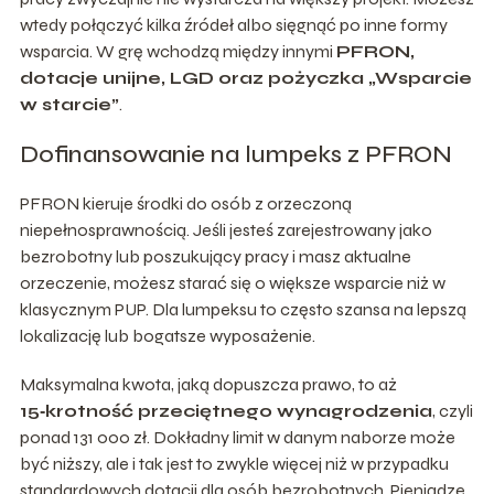
wtedy połączyć kilka źródeł albo sięgnąć po inne formy
wsparcia. W grę wchodzą między innymi
PFRON,
dotacje unijne, LGD oraz pożyczka „Wsparcie
w starcie”
.
Dofinansowanie na lumpeks z PFRON
PFRON kieruje środki do osób z orzeczoną
niepełnosprawnością. Jeśli jesteś zarejestrowany jako
bezrobotny lub poszukujący pracy i masz aktualne
orzeczenie, możesz starać się o większe wsparcie niż w
klasycznym PUP. Dla lumpeksu to często szansa na lepszą
lokalizację lub bogatsze wyposażenie.
Maksymalna kwota, jaką dopuszcza prawo, to aż
15‑krotność przeciętnego wynagrodzenia
, czyli
ponad 131 000 zł. Dokładny limit w danym naborze może
być niższy, ale i tak jest to zwykle więcej niż w przypadku
standardowych dotacji dla osób bezrobotnych. Pieniądze