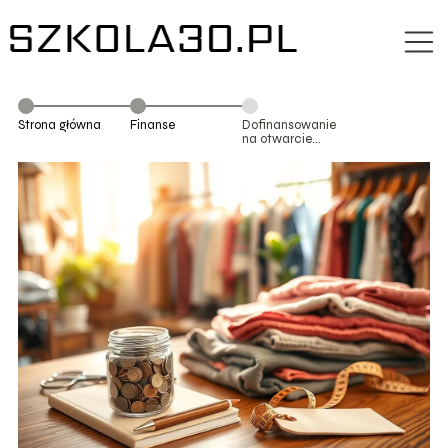
Strona główna
Finanse
Dofinansowanie
na otwarcie
lumpeksu: jak je
zdobyć?