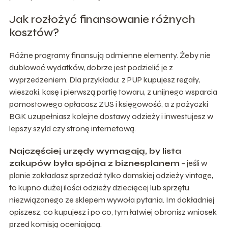
Jak rozłożyć finansowanie różnych
kosztów?
Różne programy finansują odmienne elementy. Żeby nie
dublować wydatków, dobrze jest podzielić je z
wyprzedzeniem. Dla przykładu: z PUP kupujesz regały,
wieszaki, kasę i pierwszą partię towaru, z unijnego wsparcia
pomostowego opłacasz ZUS i księgowość, a z pożyczki
BGK uzupełniasz kolejne dostawy odzieży i inwestujesz w
lepszy szyld czy stronę internetową.
Najczęściej urzędy wymagają, by lista
zakupów była spójna z biznesplanem
– jeśli w
planie zakładasz sprzedaż tylko damskiej odzieży vintage,
to kupno dużej ilości odzieży dziecięcej lub sprzętu
niezwiązanego ze sklepem wywoła pytania. Im dokładniej
opiszesz, co kupujesz i po co, tym łatwiej obronisz wniosek
przed komisją oceniającą.