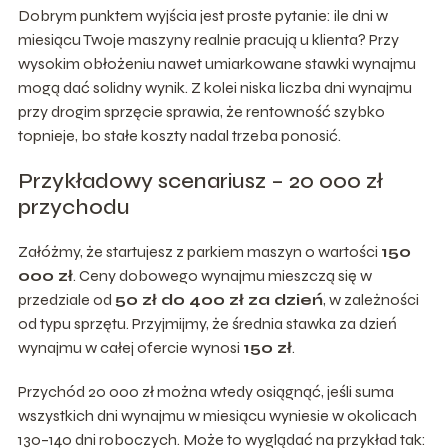
Dobrym punktem wyjścia jest proste pytanie: ile dni w
miesiącu Twoje maszyny realnie pracują u klienta? Przy
wysokim obłożeniu nawet umiarkowane stawki wynajmu
mogą dać solidny wynik. Z kolei niska liczba dni wynajmu
przy drogim sprzęcie sprawia, że rentowność szybko
topnieje, bo stałe koszty nadal trzeba ponosić.
Przykładowy scenariusz – 20 000 zł
przychodu
Załóżmy, że startujesz z parkiem maszyn o wartości
150
000 zł
. Ceny dobowego wynajmu mieszczą się w
przedziale od
50 zł do 400 zł za dzień
, w zależności
od typu sprzętu. Przyjmijmy, że średnia stawka za dzień
wynajmu w całej ofercie wynosi
150 zł
.
Przychód 20 000 zł można wtedy osiągnąć, jeśli suma
wszystkich dni wynajmu w miesiącu wyniesie w okolicach
130–140 dni roboczych. Może to wyglądać na przykład tak: