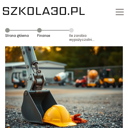
Strona główna
Finanse
Ile zarabia
wypożyczalnia
sprzętu
budowlanego?