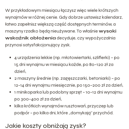
W przykładowym miesiącu łączysz więc wiele krótszych
wynajmów w różnej cenie. Gdy dobrze ustawisz kalendarz,
łatwo zapełnisz większą część dostępnych terminów, a
maszyny rzadko będą nieużywane. To właśnie
wysoki
wskaźnik obłożenia
decyduje, czy wypożyczalnia
przynosi satysfakcjonujący zysk.
4 urządzenia lekkie (np. młotowiertarki, szlifierki) – po
15 dni wynajmu w miesiącu każde, po 80–120 zł za
dzień,
2 maszyny średnie (np. zagęszczarki, betoniarki) – po
12–14 dni wynajmu miesięcznie, po 150–200 zł za dzień,
1 minikoparka lub podobny sprzęt – 10–12 dni wynajmu
po 300–400 zł za dzień,
kilka krótkich wynajmów rusztowań, przyczep lub
podpór – po kilka dni, które „domykają” przychód.
Jakie koszty obniżają zysk?