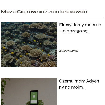
Może Cię również zainteresować
Ekosystemy morskie
– dlaczego są
kluczowe dla
przetrwania naszej
planety
2026-04-14
Czemu mam Adyen
nv na moim
rachunku?