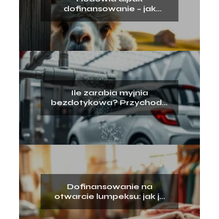
dofinansowanie – jak
uzyskać wsparcie?
Ile zarabia myjnia
bezdotykowa? Przychody,
koszty, opłacalność
Dofinansowanie na
otwarcie lumpeksu: jak je
zdobyć?