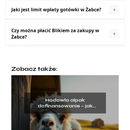
Jaki jest limit wpłaty gotówki w Żabce?
Czy można płacić Blikiem za zakupy w
Żabce?
Zobacz także:
Hodowla alpak
dofinansowanie – jak
uzyskać wsparcie?