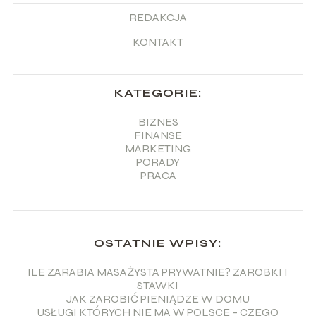
REDAKCJA
KONTAKT
KATEGORIE:
BIZNES
FINANSE
MARKETING
PORADY
PRACA
OSTATNIE WPISY:
ILE ZARABIA MASAŻYSTA PRYWATNIE? ZAROBKI I
STAWKI
JAK ZAROBIĆ PIENIĄDZE W DOMU
USŁUGI KTÓRYCH NIE MA W POLSCE – CZEGO