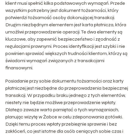
klient musi spełnić kilka podstawowych wymagań. Przede
wszystkim potrzebny jest dokument tożsamości, który
potwierdzi tożsamość osoby dokonującej transakcji.
Drugim niezbędnym elementem jest karta płatnicza, która
umożliwi przeprowadzenie operacji. Te dwa elementy są
kluczowe, aby zapewnić bezpieczeństwo i zgodność z
regulacjami prawnymi. Proces identyfikacji jest szybki i nie
powinien sprawiać większych trudności klientom, którzy są
świadomi wymagań związanych z transakcjami
finansowymi.
Posiadanie przy sobie dokumentu tożsamości oraz karty
płatniczej jest niezbędne do przeprowadzenia bezpiecznej
transakcji. W przypadku braku jednego z tych elementów,
niestety nie będzie możliwe przeprowadzenie wpłaty.
Dlatego zawsze warto pamiętać o tych wymaganiach,
planując wizytę w Żabce w celu zdeponowania gotówki.
Dzięki temu proces wpłaty przebiegnie sprawnie i bez
zakłóceń, co jest istotne dla osób ceniących sobie czas i