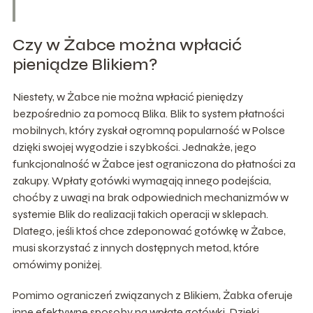
Czy w Żabce można wpłacić
pieniądze Blikiem?
Niestety, w Żabce nie można wpłacić pieniędzy
bezpośrednio za pomocą Blika. Blik to system płatności
mobilnych, który zyskał ogromną popularność w Polsce
dzięki swojej wygodzie i szybkości. Jednakże, jego
funkcjonalność w Żabce jest ograniczona do płatności za
zakupy. Wpłaty gotówki wymagają innego podejścia,
choćby z uwagi na brak odpowiednich mechanizmów w
systemie Blik do realizacji takich operacji w sklepach.
Dlatego, jeśli ktoś chce zdeponować gotówkę w Żabce,
musi skorzystać z innych dostępnych metod, które
omówimy poniżej.
Pomimo ograniczeń związanych z Blikiem, Żabka oferuje
inne efektywne sposoby na wpłatę gotówki. Dzięki