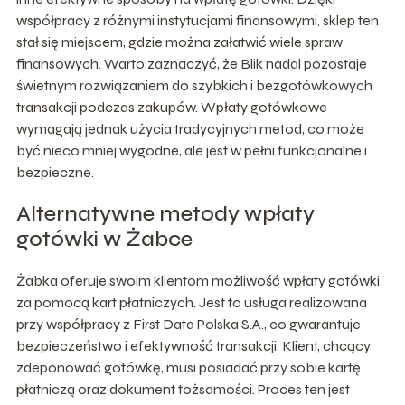
współpracy z różnymi instytucjami finansowymi, sklep ten
stał się miejscem, gdzie można załatwić wiele spraw
finansowych. Warto zaznaczyć, że Blik nadal pozostaje
świetnym rozwiązaniem do szybkich i bezgotówkowych
transakcji podczas zakupów. Wpłaty gotówkowe
wymagają jednak użycia tradycyjnych metod, co może
być nieco mniej wygodne, ale jest w pełni funkcjonalne i
bezpieczne.
Alternatywne metody wpłaty
gotówki w Żabce
Żabka oferuje swoim klientom możliwość wpłaty gotówki
za pomocą kart płatniczych. Jest to usługa realizowana
przy współpracy z First Data Polska S.A., co gwarantuje
bezpieczeństwo i efektywność transakcji. Klient, chcący
zdeponować gotówkę, musi posiadać przy sobie kartę
płatniczą oraz dokument tożsamości. Proces ten jest