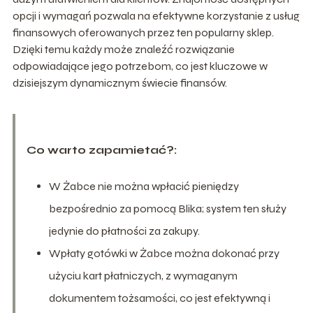
opcji i wymagań pozwala na efektywne korzystanie z usług
finansowych oferowanych przez ten popularny sklep.
Dzięki temu każdy może znaleźć rozwiązanie
odpowiadające jego potrzebom, co jest kluczowe w
dzisiejszym dynamicznym świecie finansów.
Co warto zapamietać?:
W Żabce nie można wpłacić pieniędzy
bezpośrednio za pomocą Blika; system ten służy
jedynie do płatności za zakupy.
Wpłaty gotówki w Żabce można dokonać przy
użyciu kart płatniczych, z wymaganym
dokumentem tożsamości, co jest efektywną i