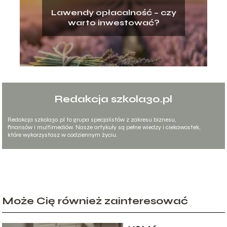
Lawendy opłacalność – czy
warto inwestować?
Redakcja szkola30.pl
Redakcja szkola30.pl to grupa specjalistów z zakresu biznesu,
finansów i multimediów. Nasze artykuły są pełne wiedzy i ciekawostek,
które wykorzystasz w codziennym życiu.
Może Cię również zainteresować