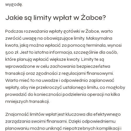
wygodę.
Jakie są limity wpłat w Żabce?
Podczas rozważania wpłaty gotówki w Żabce, warto
zwrócić uwagę na obowiązujące limity. Maksymalna
kwota, jaką można wpłacić za pomocą terminala, wynosi
500 zł. Jest to istotna informacja, szczególnie dla osób,
które planują wpłacić większe kwoty. Limity te są
wprowadzone w celu zachowania bezpieczeństwa
transakcji oraz zgodności z regulacjami finansowymi.
Warto mieć to na uwadze i odpowiednio zaplanować
wpłaty, aby nie przekroczyć ustalonego limitu, co mogłoby
prowadzić do konieczności podzielenia operacji na kilka
mniejszych transakcji.
Znajomość limitów wpłat jest kluczowa dla efektywnego
zarządzania swoimi finansami. Dzięki odpowiedniemu
planowaniu można uniknąć niepotrzebnych komplikacji i