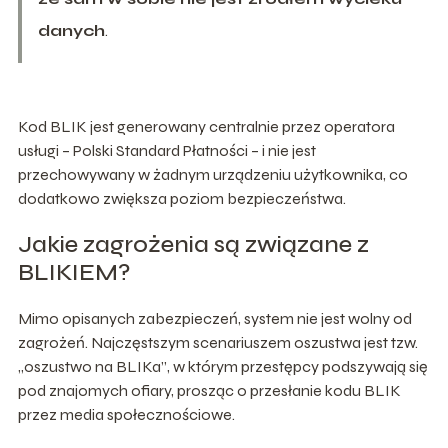
danych
.
Kod BLIK jest generowany centralnie przez operatora
usługi – Polski Standard Płatności – i nie jest
przechowywany w żadnym urządzeniu użytkownika, co
dodatkowo zwiększa poziom bezpieczeństwa.
Jakie zagrożenia są związane z
BLIKIEM?
Mimo opisanych zabezpieczeń, system nie jest wolny od
zagrożeń. Najczęstszym scenariuszem oszustwa jest tzw.
„oszustwo na BLIKa”, w którym przestępcy podszywają się
pod znajomych ofiary, prosząc o przesłanie kodu BLIK
przez media społecznościowe.