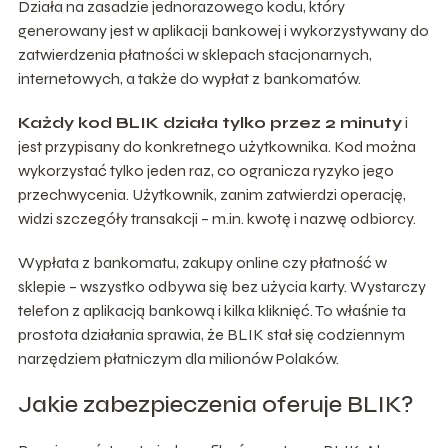
Działa na zasadzie jednorazowego kodu, który
generowany jest w aplikacji bankowej i wykorzystywany do
zatwierdzenia płatności w sklepach stacjonarnych,
internetowych, a także do wypłat z bankomatów.
Każdy kod BLIK działa tylko przez 2 minuty
i
jest przypisany do konkretnego użytkownika. Kod można
wykorzystać tylko jeden raz, co ogranicza ryzyko jego
przechwycenia. Użytkownik, zanim zatwierdzi operację,
widzi szczegóły transakcji – m.in. kwotę i nazwę odbiorcy.
Wypłata z bankomatu, zakupy online czy płatność w
sklepie – wszystko odbywa się bez użycia karty. Wystarczy
telefon z aplikacją bankową i kilka kliknięć. To właśnie ta
prostota działania sprawia, że BLIK stał się codziennym
narzędziem płatniczym dla milionów Polaków.
Jakie zabezpieczenia oferuje BLIK?