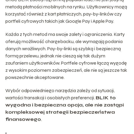
metodą płatności mobilnych na rynku. Użytkownicy mogą
korzystać również z kart płatniczych, pay-by-linków czy
portfeli cyfrowych takich jak Google Pay i Apple Pay.
Każda z tych metod ma swoje zalety i ograniczenia. Karty
oferują możliwość chargebacku, ale wymagają podania
danych wrażliwych. Pay-by-linki są szybką i bezpieczną
formą przelewu, jednak nie cieszą się tak dużym
zaufaniem użytkowników. Portfele cyfrowe łączą wygodę
z wysokim poziomem zabezpieczeń, ale nie są jeszcze tak
powszechnie akceptowane.
Wybór odpowiedniego narzędzia zależy od sytuacji,
wartości transakcji i osobistych preferencji.
BLIK to
wygodna i bezpieczna opcja, ale nie zastąpi
kompleksowej strategii bezpieczeństwa
finansowego
.