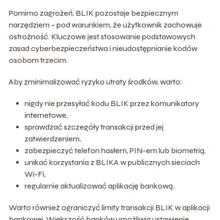
Pomimo zagrożeń, BLIK pozostaje bezpiecznym
narzędziem – pod warunkiem, że użytkownik zachowuje
ostrożność. Kluczowe jest stosowanie podstawowych
zasad cyberbezpieczeństwa i nieudostępnianie kodów
osobom trzecim.
Aby zminimalizować ryzyko utraty środków, warto:
nigdy nie przesyłać kodu BLIK przez komunikatory
internetowe,
sprawdzać szczegóły transakcji przed jej
zatwierdzeniem,
zabezpieczyć telefon hasłem, PIN-em lub biometrią,
unikać korzystania z BLIKA w publicznych sieciach
Wi-Fi,
regularnie aktualizować aplikację bankową.
Warto również ograniczyć limity transakcji BLIK w aplikacji
bankowej. Większość banków umożliwia ustawienie