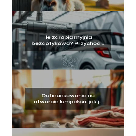
Ile zarabia myjnia
bezdotykowa? Przychody,
koszty, opłacalność
Dofinansowanie na
otwarcie lumpeksu: jak je
zdobyć?