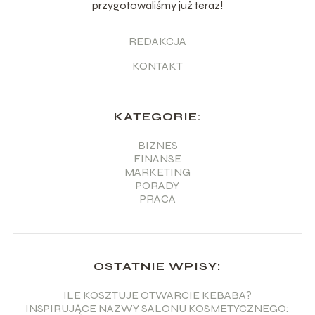
przygotowaliśmy już teraz!
REDAKCJA
KONTAKT
KATEGORIE:
BIZNES
FINANSE
MARKETING
PORADY
PRACA
OSTATNIE WPISY:
ILE KOSZTUJE OTWARCIE KEBABA?
INSPIRUJĄCE NAZWY SALONU KOSMETYCZNEGO: