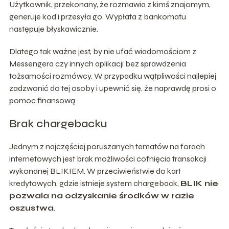
Użytkownik, przekonany, że rozmawia z kimś znajomym,
generuje kod i przesyła go. Wypłata z bankomatu
następuje błyskawicznie.
Dlatego tak ważne jest, by nie ufać wiadomościom z
Messengera czy innych aplikacji bez sprawdzenia
tożsamości rozmówcy. W przypadku wątpliwości najlepiej
zadzwonić do tej osoby i upewnić się, że naprawdę prosi o
pomoc finansową.
Brak chargebacku
Jednym z najczęściej poruszanych tematów na forach
internetowych jest brak możliwości cofnięcia transakcji
wykonanej BLIKIEM. W przeciwieństwie do kart
kredytowych, gdzie istnieje system chargeback,
BLIK nie
pozwala na odzyskanie środków w razie
oszustwa
.