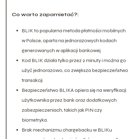
Co warto zapamietać?:
BLIK to popularna metoda płatności mobilnych
w Polsce, oparta na jednorazowych kodach
generowanych w aplikacji bankowej.
Kod BLIK działa tylko przez 2 minuty i można go
użyć jednorazowo, co zwiększa bezpieczeństwo
transakcji.
Bezpieczeństwo BLIKA opiera się na weryfikacji
użytkownika przez bank oraz dodatkowych
zabezpieczeniach, takich jak PIN czy
biometryka.
Brak mechanizmu chargebacku w BLIKu