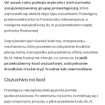
W 2026 roku policja wykryła i zatrzymała
zorganizowaną grupę przestępczą
, która
zajmowała się właśnie tego typu oszustwami. Przestępcy
przejmowali konta na Facebooku i Messengerze, a
następnie wyłudzali kody BLIK pod pretekstem nagłej
potrzeby finansowej.
Zagrożeniem jest również brak tzw. chargebacku –
mechanizmu, który pozwala na odzyskanie środków
płacąc kartą, w przypadku gdy padniemy ofiarą oszustwa.
BLIK takiej funkcji nie oferuje, co oznacza, że
jeśli
przekażemy kod oszustowi, odzyskanie
środków może być trudne lub niemożliwe
.
Oszustwa na kod
Przestępcy najczęściej atakują przez portale
społecznościowe. Po włamaniu na konto, kontaktują się z
jego znajomymi, prosząc o pilne przesłanie kodu BLIK.