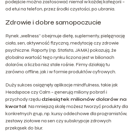
podejście można zastosować niemal w każdej kategorii –
od etui na telefon, przez środki czystości, po ubrania.
Zdrowie i dobre samopoczucie
Rynek „wellness” obejmuje dietę, suplementy, pielęgnację
ciała, sen, aktywność fizyczną, medytację czy zdrowie
psychiczne. Raporty (np. Statista, JAMA) pokazują, że
globalna wartość tego rynku liczona jest w bilionach
dolarów, a liczba nisz stale rośnie. Firmy działają tu
zarówno offline, jak i w formie produktów cyfrowych.
Duży sukces osiągnęły aplikacje mindfulness, takie jak
Headspace czy Calm – generują miliony pobrań i
przychody rzędu
dziesiątek milionów dolarów na
kwartał
. Na mniejszą skalę możesz tworzyć produkty dla
konkretnych grup, np. kursy oddechowe dla programistów,
zestawy ziołowe na sen czy subskrypcje zdrowych
przekąsek do biur.