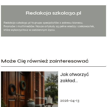
Redakcja szkola30.pl
Redakcja szkola30.pl to grupa specjalistów z zakresu biznesu,
finansów i multimediów. Nasze artykuły są pełne wiedzy i ciekawostek,
które wykorzystasz w codziennym życiu.
Może Cię również zainteresować
Jak otworzyć
zakład
pogrzebowy?
Praktyczny
przewodnik
2026-04-13