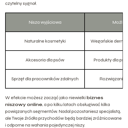
czytelny sygnał.
Nisza wyjściowa
Możliwy
Naturalne kosmetyki
Wegańskie dermoko
Akcesoria dla psów
Produkty dla ps
Sprzęt dla pracowników zdalnych
Rozwiązania 
W efekcie możesz zacząć jako niewielki
biznes
niszowy online
, a po kilku latach obsługiwać kilka
powiązanych segmentów. Nadal pozostaniesz specjalistą,
ale Twoje źródła przychodów będą bardziej zróżnicowane
i odporne na wahania pojedynczej niszy.