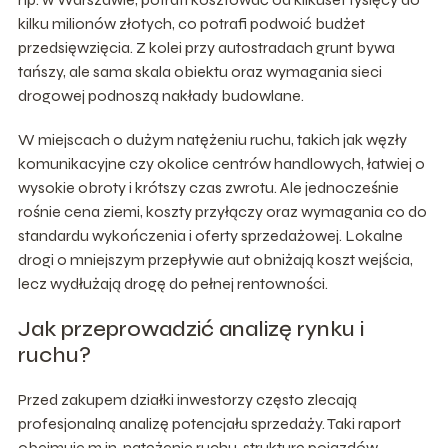
kilku milionów złotych, co potrafi podwoić budżet
przedsięwzięcia. Z kolei przy autostradach grunt bywa
tańszy, ale sama skala obiektu oraz wymagania sieci
drogowej podnoszą nakłady budowlane.
W miejscach o dużym natężeniu ruchu, takich jak węzły
komunikacyjne czy okolice centrów handlowych, łatwiej o
wysokie obroty i krótszy czas zwrotu. Ale jednocześnie
rośnie cena ziemi, koszty przyłączy oraz wymagania co do
standardu wykończenia i oferty sprzedażowej. Lokalne
drogi o mniejszym przepływie aut obniżają koszt wejścia,
lecz wydłużają drogę do pełnej rentowności.
Jak przeprowadzić analizę rynku i
ruchu?
Przed zakupem działki inwestorzy często zlecają
profesjonalną analizę potencjału sprzedaży. Taki raport
obejmuje m.in. natężenie ruchu, strukturę pojazdów,