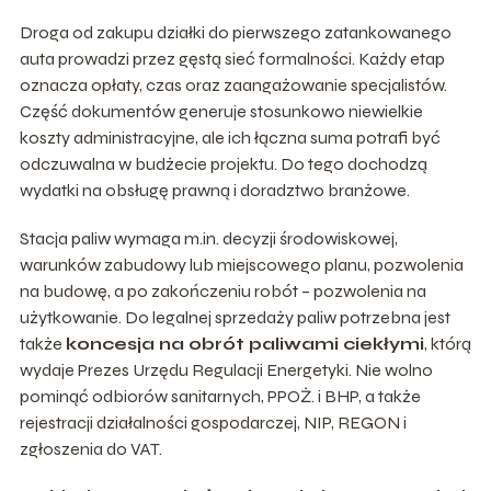
Droga od zakupu działki do pierwszego zatankowanego
auta prowadzi przez gęstą sieć formalności. Każdy etap
oznacza opłaty, czas oraz zaangażowanie specjalistów.
Część dokumentów generuje stosunkowo niewielkie
koszty administracyjne, ale ich łączna suma potrafi być
odczuwalna w budżecie projektu. Do tego dochodzą
wydatki na obsługę prawną i doradztwo branżowe.
Stacja paliw wymaga m.in. decyzji środowiskowej,
warunków zabudowy lub miejscowego planu, pozwolenia
na budowę, a po zakończeniu robót – pozwolenia na
użytkowanie. Do legalnej sprzedaży paliw potrzebna jest
także
koncesja na obrót paliwami ciekłymi
, którą
wydaje Prezes Urzędu Regulacji Energetyki. Nie wolno
pominąć odbiorów sanitarnych, PPOŻ. i BHP, a także
rejestracji działalności gospodarczej, NIP, REGON i
zgłoszenia do VAT.