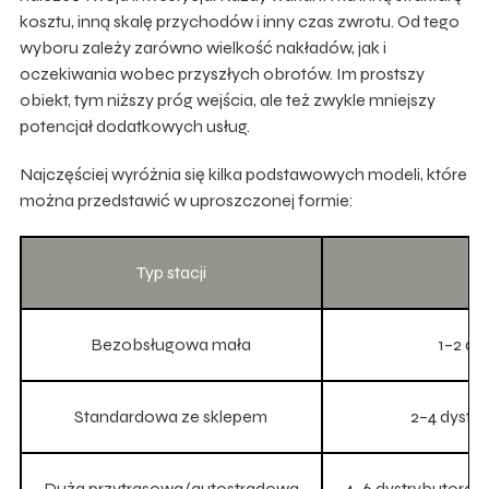
kosztu, inną skalę przychodów i inny czas zwrotu. Od tego
wyboru zależy zarówno wielkość nakładów, jak i
oczekiwania wobec przyszłych obrotów. Im prostszy
obiekt, tym niższy próg wejścia, ale też zwykle mniejszy
potencjał dodatkowych usług.
Najczęściej wyróżnia się kilka podstawowych modeli, które
można przedstawić w uproszczonej formie:
Typ stacji
Bezobsługowa mała
1–2 dy
Standardowa ze sklepem
2–4 dystry
Duża przytrasowa/autostradowa
4–6 dystrybutorów,