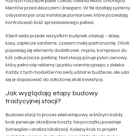
różnych rodzajów paliw. Całość osłania wiata, chroniąca
klientów przed deszczem i śniegiem. W tle działają systemy
odsysania par oraz instalacje pomiarowe, które pozwalają
kontrolować ilość sprzedawanego paliwa.
Klient widzi przede wszystkim budynek obsługi – sklep,
kasy, zaplecze sanitarne, czasem małą gastronomię. Obok
pojawiają się elementy dodatkowe: myjnia, kompresor do
kół, odkurzacze, parking. Nad stacją góruje pylon cenowy,
który pełni rolę reklamy i punktu orientacyjnego z daleka.
Każdy z tych modułów ma swój udział w budżecie, ale uda
się je dopasować do założonej skali inwestycji.
Jak wyglądają etapy budowy
tradycyjnej stacji?
Budowa stacji to proces wieloetapowy, w którym każdy
krok generuje określone koszty. Na początku powstaje
biznesplan i analiza lokalizacji. Kolejny krok to projekt