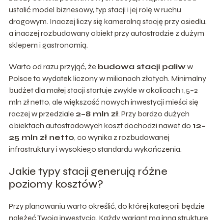
ustalić model biznesowy, typ stacji i jej rolę w ruchu
drogowym. Inaczej liczy się kameralną stację przy osiedlu,
a inaczej rozbudowany obiekt przy autostradzie z dużym
sklepem i gastronomią.
Warto od razu przyjąć, że
budowa stacji paliw
w
Polsce to wydatek liczony w milionach złotych. Minimalny
budżet dla małej stacji startuje zwykle w okolicach 1,5–2
mln zł netto, ale większość nowych inwestycji mieści się
raczej w przedziale
2–8 mln zł
. Przy bardzo dużych
obiektach autostradowych koszt dochodzi nawet do
12–
25 mln zł netto
, co wynika z rozbudowanej
infrastruktury i wysokiego standardu wykończenia.
Jakie typy stacji generują różne
poziomy kosztów?
Przy planowaniu warto określić, do której kategorii będzie
należeć Twoja inwestycja. Każdy wariant ma inną strukturę