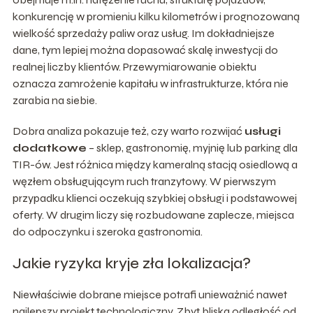
konkurencję w promieniu kilku kilometrów i prognozowaną
wielkość sprzedaży paliw oraz usług. Im dokładniejsze
dane, tym lepiej można dopasować skalę inwestycji do
realnej liczby klientów. Przewymiarowanie obiektu
oznacza zamrożenie kapitału w infrastrukturze, która nie
zarabia na siebie.
Dobra analiza pokazuje też, czy warto rozwijać
usługi
dodatkowe
– sklep, gastronomię, myjnię lub parking dla
TIR-ów. Jest różnica między kameralną stacją osiedlową a
węzłem obsługującym ruch tranzytowy. W pierwszym
przypadku klienci oczekują szybkiej obsługi i podstawowej
oferty. W drugim liczy się rozbudowane zaplecze, miejsca
do odpoczynku i szeroka gastronomia.
Jakie ryzyka kryje zła lokalizacja?
Niewłaściwie dobrane miejsce potrafi unieważnić nawet
najlepszy projekt technologiczny. Zbyt bliska odległość od