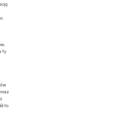
acją
ło
ie,
a Ty
mów
 masz
a
li to