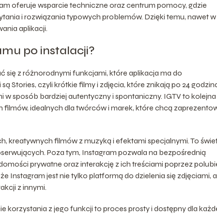
agram oferuje wsparcie techniczne oraz centrum pomocy, gdzie
ytania i rozwiązania typowych problemów. Dzięki temu, nawet w
nia aplikacji.
amu po instalacji?
ć się z różnorodnymi funkcjami, które aplikacja ma do
 Stories, czyli krótkie filmy i zdjęcia, które znikają po 24 godzin
i w sposób bardziej autentyczny i spontaniczny. IGTV to kolejna
h filmów, idealnych dla twórców i marek, które chcą zaprezent
ich, kreatywnych filmów z muzyką i efektami specjalnymi. To świe
bserwujących. Poza tym, Instagram pozwala na bezpośrednią
mości prywatne oraz interakcję z ich treściami poprzez polubi
 Instagram jest nie tylko platformą do dzielenia się zdjęciami, a
kcji z innymi.
 korzystania z jego funkcji to proces prosty i dostępny dla każ