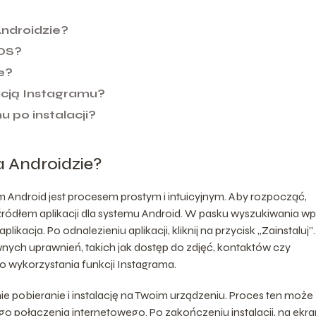
Androidzie?
iOS?
e?
acją Instagramu?
u po instalacji?
 Androidzie?
 Android jest procesem prostym i intuicyjnym. Aby rozpocząć,
 źródłem aplikacji dla systemu Android. W pasku wyszukiwania wp
ikacja. Po odnalezieniu aplikacji, kliknij na przycisk „Zainstaluj”.
ych uprawnień, takich jak dostęp do zdjęć, kontaktów czy
go wykorzystania funkcji Instagrama.
 pobieranie i instalację na Twoim urządzeniu. Proces ten może
ego połączenia internetowego. Po zakończeniu instalacji, na ekra