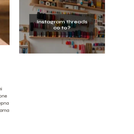
Instagram threads
co to?
mi
zone
tępna
grama