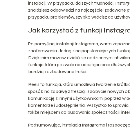
instalacji. W przypadku dalszych trudności, Inst
znajdziesz odpowiedzi na najczęściej zadawane p
przypadku problemów, szybko wrócisz do użytkowa
Jak korzystać z funkcji Instagr
Po pomyślnej instalacji Instagrama, warto zapozna
zaoferowania. Jedną z najpopularniejszych funkcji są
Dzięki nim możesz dzielić się codziennymi chwilam
funkcja, która pozwala na udostępnianie dłuższyc
bardziej rozbudowane treści.
Reels to funkcja, która umożliwia tworzenie krótk
sposób na zabawę z treścią i zdobycie nowych o
komunikację z innymi użytkownikami poprzez wiado
komentarze i udostępnienia. Wszystko to sprawia, że
także miejscem do budowania społeczności i intera
Podsumowując, instalacja Instagrama i rozpoczęcie