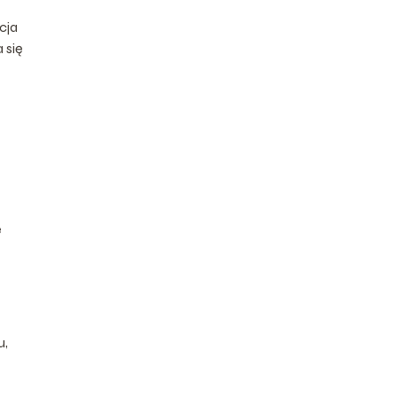
cja
 się
e
u,