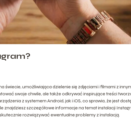
tagram?
na świecie, umożliwiająca dzielenie się zdjęciami i filmami z inny
ntować swoje chwile, ale także odkrywać inspirujące treści twor
rządzenia z systemem Android, jak i iOS, co sprawia, że jest dos
e znajdziesz szczegółowe informacje na temat instalacji Insta
 skutecznie rozwiązywać ewentualne problemy z instalacją.