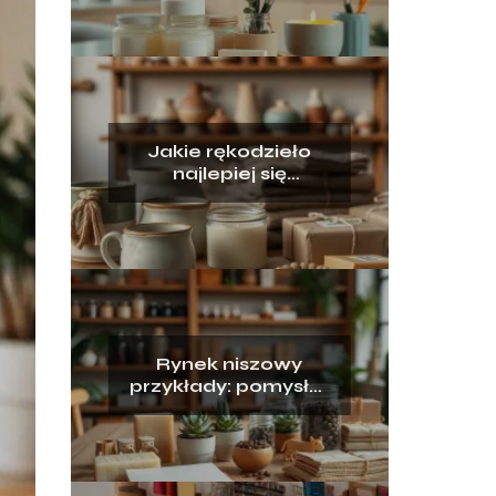
pomysły i przykłady
Jakie rękodzieło
najlepiej się
sprzedaje?
Rynek niszowy
przykłady: pomysły i
inspiracje