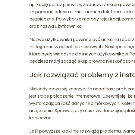
aplikację po raz pierwszy, zobaczysz ekran powit
za pomocą adresu e-mail, numeru telefonu lub kon
bezpieczna. Po wyborze metody rejestracji, zosta
oraz nazwa użytkownika.
Nazwa użytkownika powinna być unikalna i dobrz
Instagrama w celach biznesowych. Następnie będzi
które będą widoczne dla innych użytkowników. Po 
będziesz mógł zacząć eksplorować nieskończone m
Jak rozwiązać problemy z inst
Niekiedy może się zdarzyć, że napotkasz problem
jest słabe połączenie internetowe. Upewnij się, że
wystarczającą ilość danych komórkowych. Kolejny
urządzeniu. Sprawdź, czy masz wystarczającą ilość p
konieczne.
Jeśli powyższe kroki nie rozwiążą problemu, wa