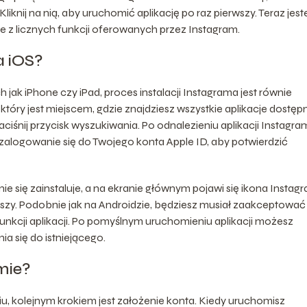
iknij na nią, aby uruchomić aplikację po raz pierwszy. Teraz jest
e z licznych funkcji oferowanych przez Instagram.
a iOS?
jak iPhone czy iPad, proces instalacji Instagrama jest równie
który jest miejscem, gdzie znajdziesz wszystkie aplikacje dostęp
ciśnij przycisk wyszukiwania. Po odnalezieniu aplikacji Instagra
 zalogowanie się do Twojego konta Apple ID, aby potwierdzić
e się zainstaluje, a na ekranie głównym pojawi się ikona Instag
erwszy. Podobnie jak na Androidzie, będziesz musiał zaakceptować
unkcji aplikacji. Po pomyślnym uruchomieniu aplikacji możesz
a się do istniejącego.
mie?
, kolejnym krokiem jest założenie konta. Kiedy uruchomisz