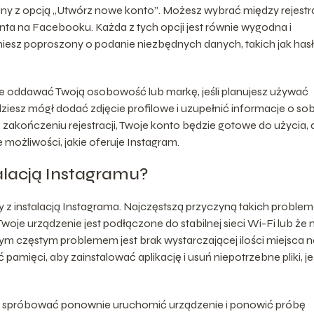
alny z opcją „Utwórz nowe konto”. Możesz wybrać między rejestr
ta na Facebooku. Każda z tych opcji jest równie wygodna i
niesz poproszony o podanie niezbędnych danych, takich jak has
e oddawać Twoją osobowość lub markę, jeśli planujesz używać
esz mógł dodać zdjęcie profilowe i uzupełnić informacje o sob
zakończeniu rejestracji, Twoje konto będzie gotowe do użycia, 
ożliwości, jakie oferuje Instagram.
alacją Instagramu?
y z instalacją Instagrama. Najczęstszą przyczyną takich proble
 Twoje urządzenie jest podłączone do stabilnej sieci Wi-Fi lub że
m częstym problemem jest brak wystarczającej ilości miejsca n
amięci, aby zainstalować aplikację i usuń niepotrzebne pliki, jeś
rto spróbować ponownie uruchomić urządzenie i ponowić próbę