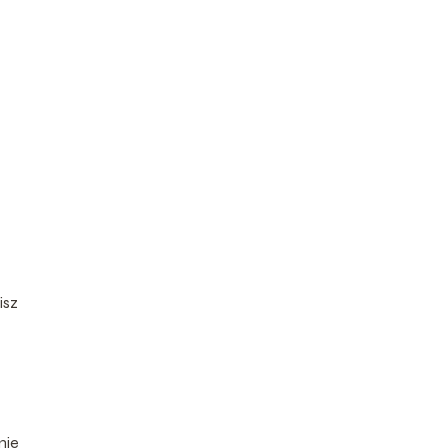
isz
nie