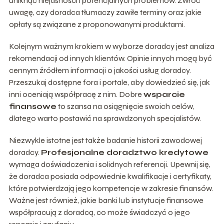
uniknąć niejasności i potencjalnych problemów. Zwróć
uwagę, czy doradca tłumaczy zawiłe terminy oraz jakie
opłaty są związane z proponowanymi produktami.
Kolejnym ważnym krokiem w wyborze doradcy jest analiza
rekomendacji od innych klientów. Opinie innych mogą być
cennym źródłem informacji o jakości usług doradcy.
Przeszukaj dostępne fora i portale, aby dowiedzieć się, jak
inni oceniają współpracę z nim. Dobre
wsparcie
finansowe
to szansa na osiągnięcie swoich celów,
dlatego warto postawić na sprawdzonych specjalistów.
Niezwykle istotne jest także badanie historii zawodowej
doradcy.
Profesjonalne doradztwo kredytowe
wymaga doświadczenia i solidnych referencji. Upewnij się,
że doradca posiada odpowiednie kwalifikacje i certyfikaty,
które potwierdzają jego kompetencje w zakresie finansów.
Ważne jest również, jakie banki lub instytucje finansowe
współpracują z doradcą, co może świadczyć o jego