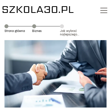
Strona główna
Biznes
Jak wybrać
najlepszego
doradcę
kredytowego i
na co zwrócić
uwagę przy
współpracy?