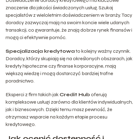
Doświadczenie doradcy kredytowego ma kluczowe
znaczenie dla jakości świadczonych usług. Szukaj
specjalistów z
wieloletnim doświadczeniem
w branży. Tacy
doradcy zazwyczaj mają na swoim koncie wiele udanych
transakcji, co gwarantuje, że znają dobrze
rynek finansów
i
mogą ci efektywnie pomóc.
Specjalizacja kredytowa
to kolejny ważny czynnik.
Doradcy, którzy skupiają się na określonych obszarach, jak
kredyty hipoteczne czy finanse korporacyjne, mają
większą wiedzę i mogą dostarczyć bardziej trafne
poradnictwo.
Eksperci z firm takich jak
Credit Hub
oferują
kompleksowe usługi
zarówno dla klientów indywidualnych,
jak i biznesowych. Dzięki temu masz pewność, że
otrzymasz wsparcie na każdym etapie procesu
kredytowego.
Jak ocenić dostępność i