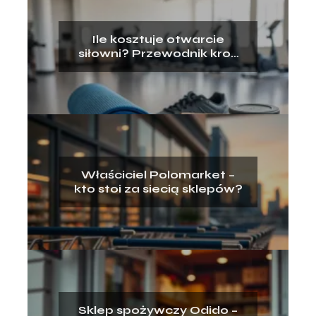
Ile kosztuje otwarcie
siłowni? Przewodnik krok
po kroku
Właściciel Polomarket –
kto stoi za siecią sklepów?
Sklep spożywczy Odido –