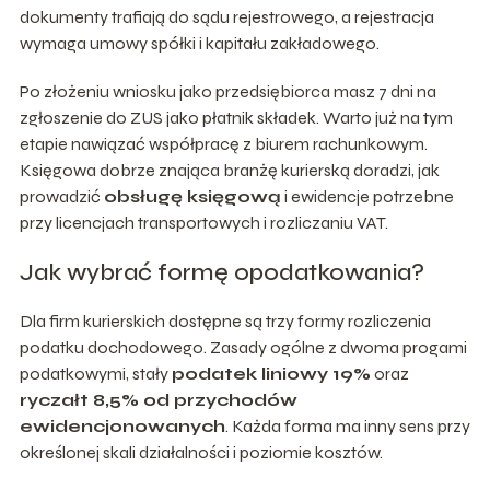
dokumenty trafiają do sądu rejestrowego, a rejestracja
wymaga umowy spółki i kapitału zakładowego.
Po złożeniu wniosku jako przedsiębiorca masz 7 dni na
zgłoszenie do ZUS jako płatnik składek. Warto już na tym
etapie nawiązać współpracę z biurem rachunkowym.
Księgowa dobrze znająca branżę kurierską doradzi, jak
prowadzić
obsługę księgową
i ewidencje potrzebne
przy licencjach transportowych i rozliczaniu VAT.
Jak wybrać formę opodatkowania?
Dla firm kurierskich dostępne są trzy formy rozliczenia
podatku dochodowego. Zasady ogólne z dwoma progami
podatkowymi, stały
podatek liniowy 19%
oraz
ryczałt 8,5% od przychodów
ewidencjonowanych
. Każda forma ma inny sens przy
określonej skali działalności i poziomie kosztów.