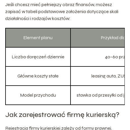
Jeśli chcesz mieć pełniejszy obraz finansów, możesz
zapisać w tabeli podstawowe założenia dotyczące skali
działalności i rodzajów kosztów:
Element planu
Przykład dla 1 
Liczba doręczeń dziennie
40–60 przes
Główne koszty stałe
leasing auta, ZUS,
Model przychodu
stawka od przesyłki od j
Jak zarejestrować firmę kurierską?
Rejestracja firmy kurierskiej zależy od formy prawnej.