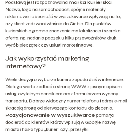
Podstawą jest rozpoznawalna
marka kurierska
.
Nazwa, logo na samochodach, spójne materiały
reklamowe i obecność w wyszukiwarce wpływają na to,
czy klient zadzwoni właśnie do Ciebie. Dla punktów
kurierskich ogromne znaczenie ma lokalizacja i szeroka
oferta, np. nadania paczek u kilku przewoźników, druk,
wyrób pieczątek czy usługi marketingowe.
Jak wykorzystać marketing
internetowy?
Wiele decyzji o wyborze kuriera zapada dziś w internecie.
Dlatego warto zadbać o stronę WWW z jasnym opisem
usług, czytelnym cennikiem oraz formularzem wyceny
transportu. Dobrze widoczny numer telefonu i adres e‑mail
skracają drogę od pierwszego kontaktu do zlecenia.
Pozycjonowanie w wyszukiwarce
pomaga
docierać do klientów, którzy wpisują w Google nazwę
miasta i hasła typu „kurier” czy „przesyłki