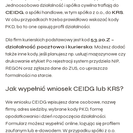
Jednoosobowa działalność i spółka cywilna trafiają do
CEIDG
, a spółki handlowe, w tym spółka z o.o., do
KRS
.
W obu przypadkach trzeba prawidłowo wskazać kody
PKD, bo to one opisują profil działalności.
Dla firm kurierskich podstawowy jest kod
53.20.Z –
działalność pocztowa i kurierska
. Możesz dodać
także inne kody, jeśli planujesz np. usługi magazynowe czy
drukowanie etykiet. Po rejestracji system przydziela NIP,
REGON oraz zgłasza dane do ZUS, co upraszcza
formalności na starcie.
Jak wypełnić wniosek CEIDG lub KRS?
We wniosku CEIDG wpisujesz dane osobowe, nazwę
firmy, adres siedziby, wybrane kody PKD, formę
opodatkowania i dzień rozpoczęcia działalności.
Formularz możesz wypełnić online, logując się profilem
zaufanym lub e‑dowodem. W przypadku spółki z o.o.