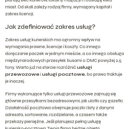
miast. Od skali zależy rodzaj firmy, wymagany kapitał i
zakres licencji.
Jak zdefiniować zakres usług?
Zakres usług kurierskich ma ogromny wpływ na
wymagania prawne, licencje i koszty. Co innego
doręczanie paczek w jednym mieście, a co innego obsługa
międzynarodowych przesyłek busami o DMC powyżej 2,5
tony. Warto już na starcie rozróżnić
usługi
przewozowe
i
usługi pocztowe
, bo prawo traktuje
je inaczej.
Firmy wykonujące tylko usługi przewozowe zajmują się
głównie przesyłkami bezadresowymi, jak ulotki czy gazetki.
Działalność pocztowa obejmuje paczki i listy z danymi
adresata, sortowanie, rozdzielanie, a czasem także
przekazy pieniężne. Jeśli planujesz pełną usługę
kuriersko‑pocztową, Twoja firma będzie objęta