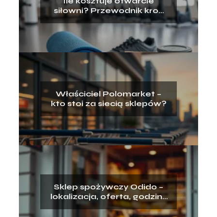
Ile kosztuje otwarcie
siłowni? Przewodnik krok
po kroku
Właściciel Polomarket –
kto stoi za siecią sklepów?
Sklep spożywczy Odido –
lokalizacja, oferta, godziny
otwarcia