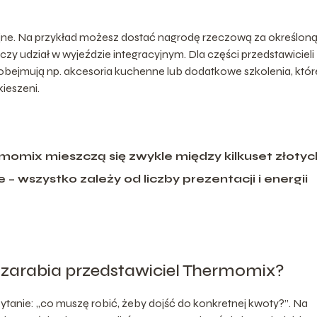
yjne. Na przykład możesz dostać nagrodę rzeczową za określon
 czy udział w wyjeździe integracyjnym. Dla części przedstawicieli
 obejmują np. akcesoria kuchenne lub dodatkowe szkolenia, któr
ieszeni.
momix mieszczą się zwykle między kilkuset złotyc
– wszystko zależy od liczby prezentacji i energii
e zarabia przedstawiciel Thermomix?
 pytanie: „co muszę robić, żeby dojść do konkretnej kwoty?”. Na