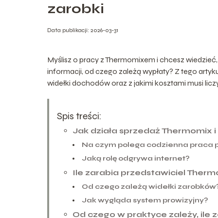
zarobki
Data publikacji: 2026-03-31
Myślisz o pracy z Thermomixem i chcesz wiedzieć, 
informacji, od czego zależą wypłaty? Z tego artyku
widełki dochodów oraz z jakimi kosztami musi licz
Spis treści:
Jak działa sprzedaż Thermomix i
Na czym polega codzienna praca 
Jaką rolę odgrywa internet?
Ile zarabia przedstawiciel Ther
Od czego zależą widełki zarobków
Jak wygląda system prowizyjny?
Od czego w praktyce zależy, ile