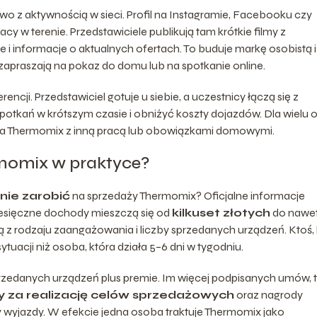
ywo z aktywnością w sieci. Profil na Instagramie, Facebooku czy
cy w terenie. Przedstawiciele publikują tam krótkie filmy z
arne i informacje o aktualnych ofertach. To buduje markę osobistą i
apraszają na pokaz do domu lub na spotkanie online.
ncji. Przedstawiciel gotuje u siebie, a uczestnicy łączą się z
spotkań w krótszym czasie i obniżyć koszty dojazdów. Dla wielu 
ela Thermomix z inną pracą lub obowiązkami domowymi.
ermomix w praktyce?
nie zarobić
na sprzedaży Thermomix? Oficjalne informacje
iesięczne dochody mieszczą się od
kilkuset złotych
do nawe
ą z rodzaju zaangażowania i liczby sprzedanych urządzeń. Ktoś,
ytuacji niż osoba, która działa 5–6 dni w tygodniu.
rzedanych urządzeń plus premie. Im więcej podpisanych umów, 
y za realizację celów sprzedażowych
oraz nagrody
 wyjazdy. W efekcie jedna osoba traktuje Thermomix jako