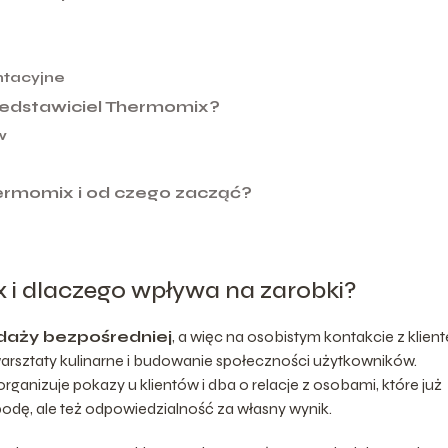
ntacyjne
zedstawiciel Thermomix?
w
ermomix i od czego zacząć?
 i dlaczego wpływa na zarobki?
daży bezpośredniej
, a więc na osobistym kontakcie z klien
warsztaty kulinarne i budowanie społeczności użytkowników.
 organizuje pokazy u klientów i dba o relacje z osobami, które już
odę, ale też odpowiedzialność za własny wynik.