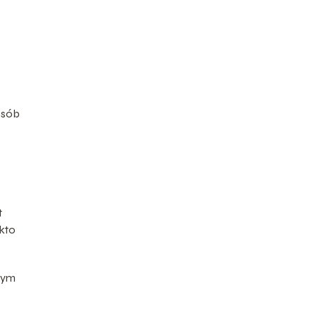
osób
t
 kto
tym