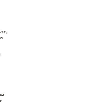
ększy
w.
i
sz
e