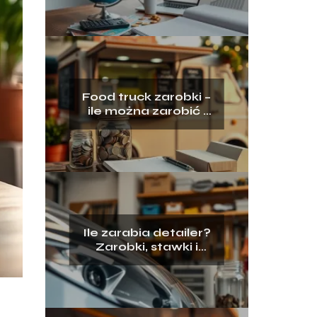
Food truck zarobki –
ile można zarobić i
jakie są koszty?
Ile zarabia detailer?
Zarobki, stawki i
możliwości rozwoju