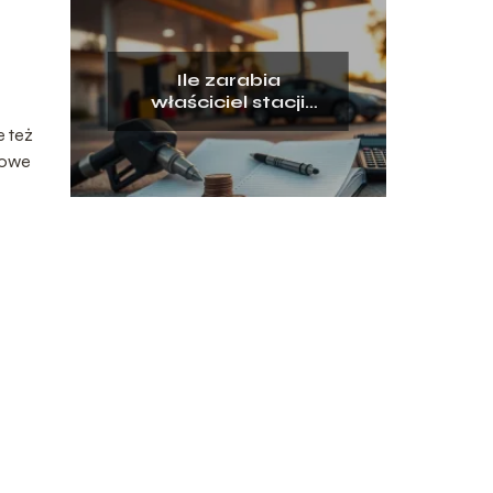
Ile zarabia
właściciel stacji
paliw? Realne
e też
zarobki i koszty
ypowe