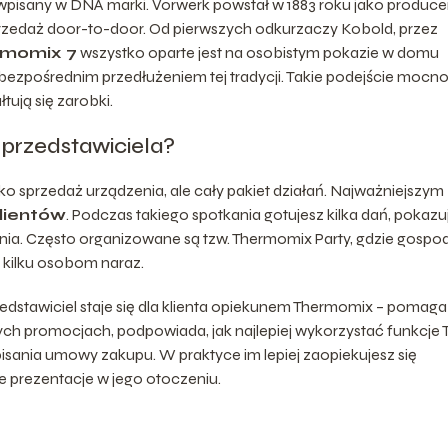
t wpisany w DNA marki. Vorwerk powstał w 1883 roku jako produce
przedaż door-to-door. Od pierwszych odkurzaczy Kobold, przez
rmomix 7
wszystko oparte jest na osobistym pokazie w domu
c bezpośrednim przedłużeniem tej tradycji. Takie podejście mocn
tują się zarobki.
przedstawiciela?
o sprzedaż urządzenia, ale cały pakiet działań. Najważniejszym
lientów
. Podczas takiego spotkania gotujesz kilka dań, pokazu
nia. Często organizowane są tzw. Thermomix Party, gdzie gospo
 kilku osobom naraz.
edstawiciel staje się dla klienta opiekunem Thermomix – pomaga
ych promocjach, podpowiada, jak najlepiej wykorzystać funkcje
isania umowy zakupu. W praktyce im lepiej zaopiekujesz się
ne prezentacje w jego otoczeniu.