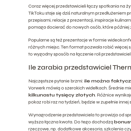
Coraz więcej przedstawicieli łączy spotkania na ż
TikToku staje się dziś naturalnym przedłużeniem pra
przepisami, relacje z prezentacji, inspiracje kulin
pomaga docierać do nowych osób, które później z
Popularne są też prezentacje w formie wideokonfere
różnych miejsc. Ten format pozwala robić więcej 
to wygodny sposób na łączenie roli przedstawici
Ile zarabia przedstawiciel Th
Najczęstsze pytanie brzmi:
ile można faktycz
Vorwerk mówią o szerokich widełkach. Średnie m
kilkunastu tysięcy złotych
. Różnice wynikaj
pokaz robi raz na tydzień, będzie w zupełnie innej s
Wynagrodzenie przedstawiciela to prowizja od sp
wyższa łączna kwota. Do tego dochodzą
bonus
rzeczowe, np. dodatkowe akcesoria, szkolenia czy