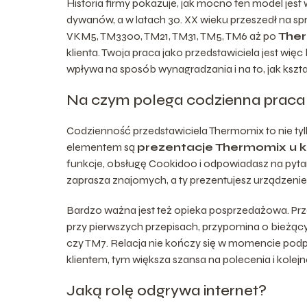
Historia firmy pokazuje, jak mocno ten model jes
dywanów, a w latach 30. XX wieku przeszedł na s
VKM5, TM3300, TM21, TM31, TM5, TM6 aż po
The
klienta. Twoja praca jako przedstawiciela jest wię
wpływa na sposób wynagradzania i na to, jak kształ
Na czym polega codzienna praca 
Codzienność przedstawiciela Thermomix to nie tylk
elementem są
prezentacje Thermomix u k
funkcje, obsługę Cookidoo i odpowiadasz na pyta
zaprasza znajomych, a ty prezentujesz urządzenie
Bardzo ważna jest też opieka posprzedażowa. Prz
przy pierwszych przepisach, przypomina o bieżąc
czy TM7. Relacja nie kończy się w momencie podp
klientem, tym większa szansa na polecenia i kolej
Jaką rolę odgrywa internet?