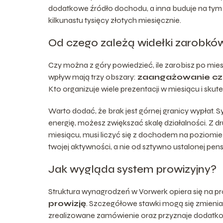
dodatkowe źródło dochodu, a inna buduje na tym 
kilkunastu tysięcy złotych miesięcznie.
Od czego zależą widełki zarobkó
Czy można z góry powiedzieć, ile zarobisz po mie
wpływ mają trzy obszary:
zaangażowanie c
Kto organizuje wiele prezentacji w miesiącu i sku
Warto dodać, że brak jest górnej granicy wypłat. Sy
energię, możesz zwiększać skalę działalności. Z drug
miesiącu, musi liczyć się z dochodem na poziomie k
twojej aktywności, a nie od sztywno ustalonej pensj
Jak wygląda system prowizyjny?
Struktura wynagrodzeń w Vorwerk opiera się na 
prowizję
. Szczegółowe stawki mogą się zmieniać
zrealizowane zamówienie oraz przyznaje dodatko