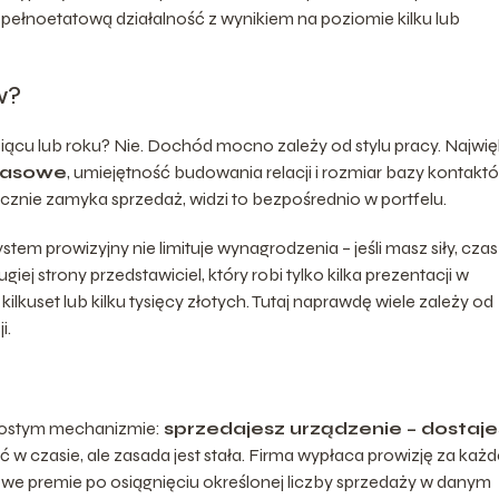
pełnoetatową działalność z wynikiem na poziomie kilku lub
w?
siącu lub roku? Nie. Dochód mocno zależy od stylu pracy. Najwi
zasowe
, umiejętność budowania relacji i rozmiar bazy kontaktó
tecznie zamyka sprzedaż, widzi to bezpośrednio w portfelu.
stem prowizyjny nie limituje wynagrodzenia – jeśli masz siły, czas 
iej strony przedstawiciel, który robi tylko kilka prezentacji w
ilkuset lub kilku tysięcy złotych. Tutaj naprawdę wiele zależy od
i.
prostym mechanizmie:
sprzedajesz urządzenie – dostaje
 w czasie, ale zasada jest stała. Firma wypłaca prowizję za każd
we premie po osiągnięciu określonej liczby sprzedaży w danym