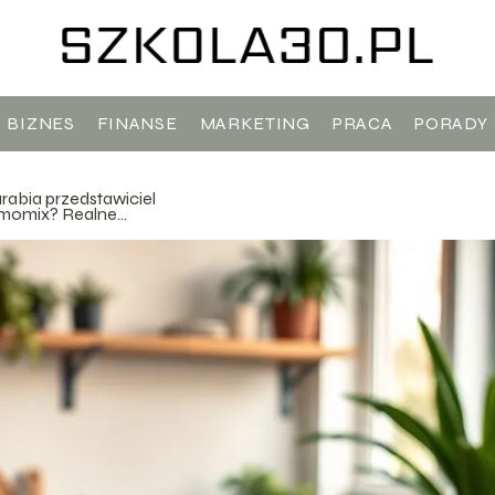
BIZNES
FINANSE
MARKETING
PRACA
PORADY
arabia przedstawiciel
momix? Realne
bki