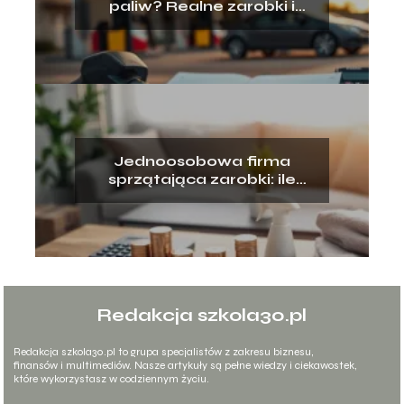
paliw? Realne zarobki i
koszty
Jednoosobowa firma
sprzątająca zarobki: ile
można zarobić?
Redakcja szkola30.pl
Redakcja szkola30.pl to grupa specjalistów z zakresu biznesu,
finansów i multimediów. Nasze artykuły są pełne wiedzy i ciekawostek,
które wykorzystasz w codziennym życiu.