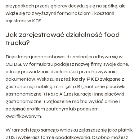
przypadkach przedsiębiorcy decydują się na spółkę, ale
wiąże się to z wyższymi formalnościami i kosztami
rejestracji w KRS.
Jak zarejestrować działalność food
trucka?
Rejestracja jednoosobowej działalności odbywa się w
CEIDG. W formularzu podajesz nazwę firmy, swoje dane,
adresy prowadzenia działalności i przechowywania
dokumentów. Wskazujesz też
kody PKD
związane z
gastronomią mobilną, m.in. 56.10.B („ruchome placówki
gastronomiczne”) i 56.10.A („restauracje i inne placówki
gastronomiczne”). Zgłoszenie można wysłać online i
podpisać profilem zaufanym lub podpisem
kwalifikowanym.
W ramach tego samego wniosku zgłaszasz się jako płatnik
ZUS i wybierasz formę opodatkowania. Osobno możesz