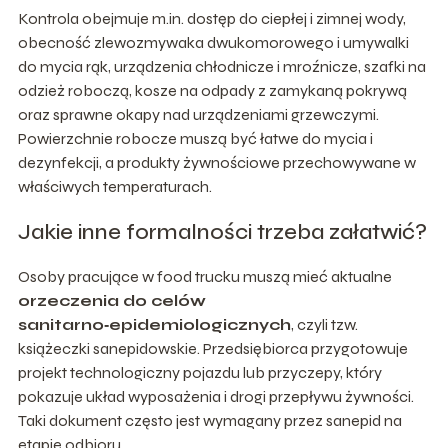
Kontrola obejmuje m.in. dostęp do ciepłej i zimnej wody,
obecność zlewozmywaka dwukomorowego i umywalki
do mycia rąk, urządzenia chłodnicze i mroźnicze, szafki na
odzież roboczą, kosze na odpady z zamykaną pokrywą
oraz sprawne okapy nad urządzeniami grzewczymi.
Powierzchnie robocze muszą być łatwe do mycia i
dezynfekcji, a produkty żywnościowe przechowywane w
właściwych temperaturach.
Jakie inne formalności trzeba załatwić?
Osoby pracujące w food trucku muszą mieć aktualne
orzeczenia do celów
sanitarno‑epidemiologicznych
, czyli tzw.
książeczki sanepidowskie. Przedsiębiorca przygotowuje
projekt technologiczny pojazdu lub przyczepy, który
pokazuje układ wyposażenia i drogi przepływu żywności.
Taki dokument często jest wymagany przez sanepid na
etapie odbioru.