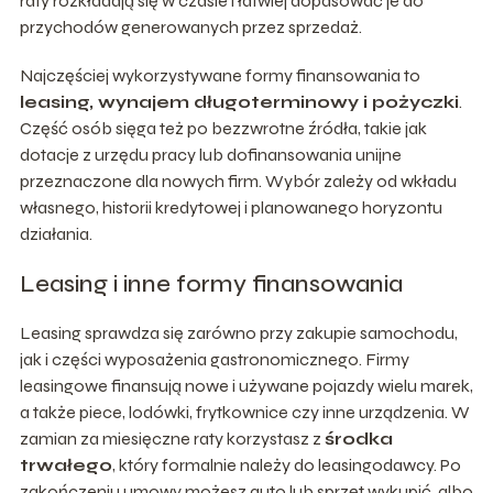
raty rozkładają się w czasie i łatwiej dopasować je do
przychodów generowanych przez sprzedaż.
Najczęściej wykorzystywane formy finansowania to
leasing, wynajem długoterminowy i pożyczki
.
Część osób sięga też po bezzwrotne źródła, takie jak
dotacje z urzędu pracy lub dofinansowania unijne
przeznaczone dla nowych firm. Wybór zależy od wkładu
własnego, historii kredytowej i planowanego horyzontu
działania.
Leasing i inne formy finansowania
Leasing sprawdza się zarówno przy zakupie samochodu,
jak i części wyposażenia gastronomicznego. Firmy
leasingowe finansują nowe i używane pojazdy wielu marek,
a także piece, lodówki, frytkownice czy inne urządzenia. W
zamian za miesięczne raty korzystasz z
środka
trwałego
, który formalnie należy do leasingodawcy. Po
zakończeniu umowy możesz auto lub sprzęt wykupić, albo