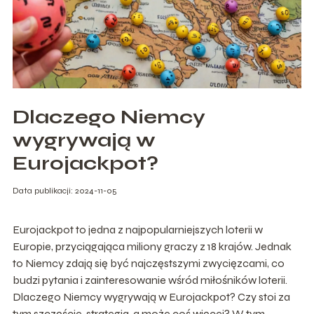
Dlaczego Niemcy
wygrywają w
Eurojackpot?
Data publikacji: 2024-11-05
Eurojackpot to jedna z najpopularniejszych loterii w
Europie, przyciągająca miliony graczy z 18 krajów. Jednak
to Niemcy zdają się być najczęstszymi zwycięzcami, co
budzi pytania i zainteresowanie wśród miłośników loterii.
Dlaczego Niemcy wygrywają w Eurojackpot? Czy stoi za
tym szczęście, strategia, a może coś więcej? W tym