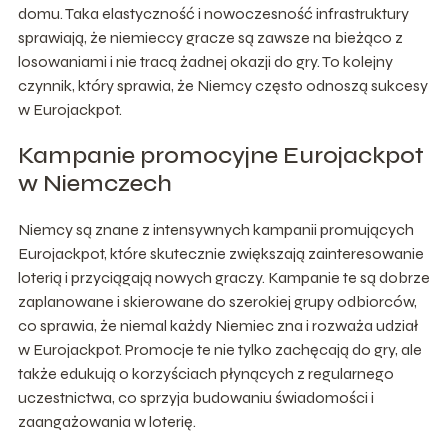
domu. Taka elastyczność i nowoczesność infrastruktury
sprawiają, że niemieccy gracze są zawsze na bieżąco z
losowaniami i nie tracą żadnej okazji do gry. To kolejny
czynnik, który sprawia, że Niemcy często odnoszą sukcesy
w Eurojackpot.
Kampanie promocyjne Eurojackpot
w Niemczech
Niemcy są znane z intensywnych kampanii promujących
Eurojackpot, które skutecznie zwiększają zainteresowanie
loterią i przyciągają nowych graczy. Kampanie te są dobrze
zaplanowane i skierowane do szerokiej grupy odbiorców,
co sprawia, że niemal każdy Niemiec zna i rozważa udział
w Eurojackpot. Promocje te nie tylko zachęcają do gry, ale
także edukują o korzyściach płynących z regularnego
uczestnictwa, co sprzyja budowaniu świadomości i
zaangażowania w loterię.