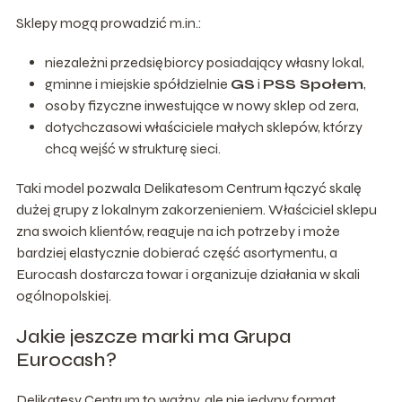
Sklepy mogą prowadzić m.in.:
niezależni przedsiębiorcy posiadający własny lokal,
gminne i miejskie spółdzielnie
GS
i
PSS Społem
,
osoby fizyczne inwestujące w nowy sklep od zera,
dotychczasowi właściciele małych sklepów, którzy
chcą wejść w strukturę sieci.
Taki model pozwala Delikatesom Centrum łączyć skalę
dużej grupy z lokalnym zakorzenieniem. Właściciel sklepu
zna swoich klientów, reaguje na ich potrzeby i może
bardziej elastycznie dobierać część asortymentu, a
Eurocash dostarcza towar i organizuje działania w skali
ogólnopolskiej.
Jakie jeszcze marki ma Grupa
Eurocash?
Delikatesy Centrum to ważny, ale nie jedyny format