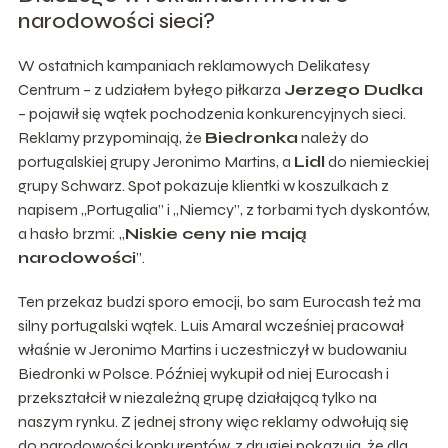
narodowości sieci?
W ostatnich kampaniach reklamowych Delikatesy
Centrum – z udziałem byłego piłkarza
Jerzego Dudka
– pojawił się wątek pochodzenia konkurencyjnych sieci.
Reklamy przypominają, że
Biedronka
należy do
portugalskiej grupy Jeronimo Martins, a
Lidl
do niemieckiej
grupy Schwarz. Spot pokazuje klientki w koszulkach z
napisem „Portugalia” i „Niemcy”, z torbami tych dyskontów,
a hasło brzmi: „
Niskie ceny nie mają
narodowości
”.
Ten przekaz budzi sporo emocji, bo sam Eurocash też ma
silny portugalski wątek. Luis Amaral wcześniej pracował
właśnie w Jeronimo Martins i uczestniczył w budowaniu
Biedronki w Polsce. Później wykupił od niej Eurocash i
przekształcił w niezależną grupę działającą tylko na
naszym rynku. Z jednej strony więc reklamy odwołują się
do narodowości konkurentów, z drugiej pokazują, że dla