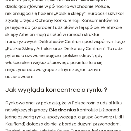
działająca głównie w północno-wschodniej Polsce,
reklamująca się hasłem „Polskie sklepy”. Eurocash uzyskał
zgodę Urzędu Ochrony Konkurencji i Konsumentów na
przejęcie do 50 procent udziałów w tej spółce. W efekcie
sklepy Arhelan mają działać w ramach struktur
franczyzowych Delikatesów Centrum, pod wspólnym logo
„Polskie Sklepy Arhelan oraz Delikatesy Centrum”. To rodzi
pytania o używanie pojęcia „polskie sklepy”, gdy
właścicielem większościowego pakietu staje się
międzynarodowa grupa z silnym zagranicznym
udziałowcem.
Jak wygląda koncentracja rynku?
Rynkowe analizy pokazują, że w Polsce rośnie udział kilku
największych graczy.
Biedronka
kontroluje już ponad
jedną czwartą rynku spożywczego, a grupa Schwarz (Lidl i
Kaufland) dołącza do niej z bardzo dużymi przychodami.
Za nimi „czai się” właśnie Grupa Eurocash, która poprzez