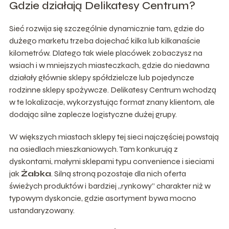
Gdzie działają Delikatesy Centrum?
Sieć rozwija się szczególnie dynamicznie tam, gdzie do
dużego marketu trzeba dojechać kilka lub kilkanaście
kilometrów. Dlatego tak wiele placówek zobaczysz na
wsiach i w mniejszych miasteczkach, gdzie do niedawna
działały głównie sklepy spółdzielcze lub pojedyncze
rodzinne sklepy spożywcze. Delikatesy Centrum wchodzą
w te lokalizacje, wykorzystując format znany klientom, ale
dodając silne zaplecze logistyczne dużej grupy.
W większych miastach sklepy tej sieci najczęściej powstają
na osiedlach mieszkaniowych. Tam konkurują z
dyskontami, małymi sklepami typu convenience i sieciami
jak
Żabka
. Silną stroną pozostaje dla nich oferta
świeżych produktów i bardziej „rynkowy” charakter niż w
typowym dyskoncie, gdzie asortyment bywa mocno
ustandaryzowany.