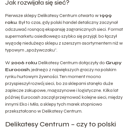
Jak rozwijała się sieć?
Pierwsze sklepy Delikatesy Centrum otwarto w
1999
roku
. Był to czas, gdy polski handel detaliczny zaczynał
odczuwać rosnącą ekspansję zagranicznych sieci. Format
supermarketu osiedlowego szybko się przyjął, bo łączył
wygodę niedużego sklepu z szerszym asortymentem niż w
typowym „spożywczaku”.
W
2006 roku
Delikatesy Centrum dołączyły do
Grupy
Eurocash
, jednego z największych graczy na polskim
rynku hurtowym żywności. Ten moment mocno
przyspieszył rozwój sieci, bo za sklepami stanęło duże
zaplecze zakupowe, magazynowe i logistyczne. Kilka lat
później Eurocash zaczął przejmować kolejne sieci, między
innymi Eko i Mila, a sklepy tych marek stopniowo
przekształcano w Delikatesy Centrum.
Delikatesy Centrum – czy to polski