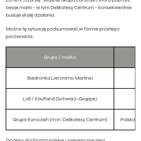
swoje marki – w tym Delikatesy Centrum – konsekwentnie
buduje skalę działania.
Można tę sytuację podsumować w formie prostego
porównania:
Grupa / marka
Po
Biedronka (Jeronimo Martins)
Lidl / Kaufland (Schwarz-Gruppe)
Grupa Eurocash (m.in. Delikatesy Centrum)
Polska z
Do tego dochodzą polskie i zagraniczne sieci