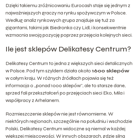
Dzięki takiemu zróżnicowaniu Eurocash staje się jednym z
najważniejszych graczy na rynku spożywczym w Polsce.
Według analiz rynkowych grupa znajduje się tuż za
gigantami, takimi jak Biedronka czy Lidl, i konsekwentnie
wzmacnia swoją pozycję poprzez przejęcia kolejnych sieci.
Ile jest sklepów Delikatesy Centrum?
Delikatesy Centrum to jedna z większych sieci detalicznych
w Polsce. Pod tym szyldem działa około
1600 sklepów
w całym kraju. W różnych źródłach pojawia się też
informacja o „ponad 1000 sklepów”, ale to starsze dane,
sprzed fali przekształceń po przejęciach sieci Eko, Mila i
współpracy z Arhelanem.
Rozmieszczenie sklepów nie jest równomierne. W
niektórych regionach, szczególnie na południu i wschodzie
Polski, Delikatesy Centrum widoczne są niemal w każdej
większej miejscowości. W innych obszarach, gdzie silną