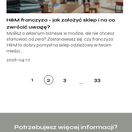
H&M franczyza – jak założyć sklep i na co
zwrócić uwagę?
Myślisz o własnym biznesie w modzie, ale nie chcesz
startować od zera? Zastanawiasz się, czy franczyza
H&M to dobry pomysł na sklep odzieżowy w twoim
mieści...
2026-04-17
2
1
3
33
...
Potrzebujesz więcej informacji?