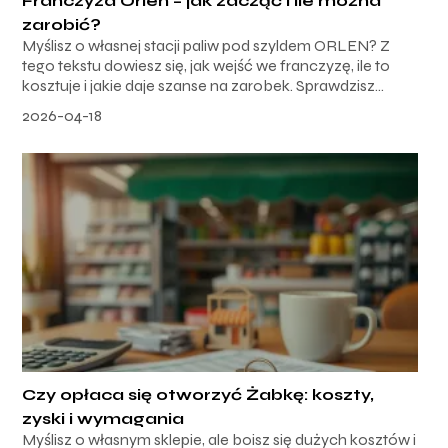
Franczyza Orlen – jak zacząć i ile można
zarobić?
Myślisz o własnej stacji paliw pod szyldem ORLEN? Z
tego tekstu dowiesz się, jak wejść we franczyzę, ile to
kosztuje i jakie daje szanse na zarobek. Sprawdzisz...
2026-04-18
Czy opłaca się otworzyć Żabkę: koszty,
zyski i wymagania
Myślisz o własnym sklepie, ale boisz się dużych kosztów i