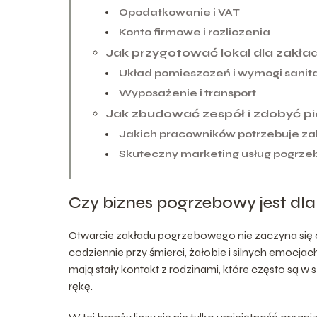
Opodatkowanie i VAT
Konto firmowe i rozliczenia
Jak przygotować lokal dla zak
Układ pomieszczeń i wymogi sanit
Wyposażenie i transport
Jak zbudować zespół i zdobyć p
Jakich pracowników potrzebuje z
Skuteczny marketing usług pogrz
Czy biznes pogrzebowy jest dla
Otwarcie zakładu pogrzebowego nie zaczyna się o
codziennie przy śmierci, żałobie i silnych emocja
mają stały kontakt z rodzinami, które często są 
rękę.