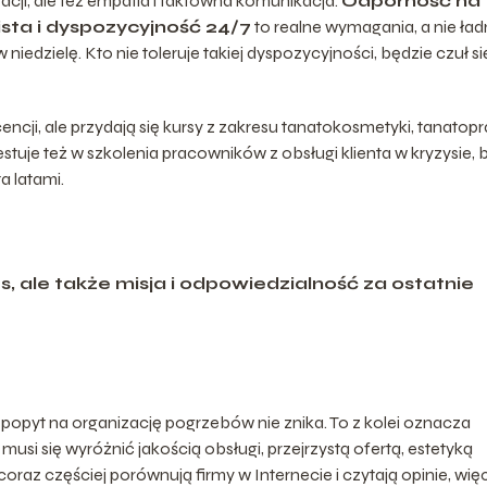
zacji, ale też empatia i taktowna komunikacja.
Odporność na
ista i dyspozycyjność 24/7
to realne wymagania, a nie ła
iedzielę. Kto nie toleruje takiej dyspozycyjności, będzie czuł si
cji, ale przydają się kursy z zakresu tanatokosmetyki, tanatopra
estuje też w szkolenia pracowników z obsługi klienta w kryzysie, 
a latami.
s, ale także misja i odpowiedzialność za ostatnie
 popyt na organizację pogrzebów nie znika. To z kolei oznacza
musi się wyróżnić jakością obsługi, przejrzystą ofertą, estetyką
 coraz częściej porównują firmy w Internecie i czytają opinie, wię