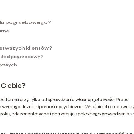
ładu pogrzebowego?
arne
ierwszych klientów?
akład pogrzebowy?
ebowych
 Ciebie?
d formularzy, tylko od sprawdzenia własnej gotowości. Praca
ch wymaga dużej odporności psychicznej. Właściciel i pracownic
w szoku, zdezorientowane i potrzebują spokojnego prowadzenia z