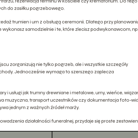
tarzu, rezerwacja terminu w kościele czy krematorium. Do tego
ch do zasiłku pogrzebowego.
zedaż trumien i urn z obsługą ceremonii. Dlatego przy planowani
óre wykonasz samodzielnie i te, które zlecisz podwykonawcom, np
scu zorganizują nie tylko pogrzeb, ale i wszystkie szczegóły
ychody. Jednocześnie wymaga to szerszego zaplecza
ry i usługi jak trumny drewniane i metalowe, urny, wieńce, wiązan
prawa muzyczna, transport uczestników czy dokumentacja foto-wi
ywa jednym z ważnych źródeł marży.
adzenia działalności funeralnej, przydaje się proste zestawien