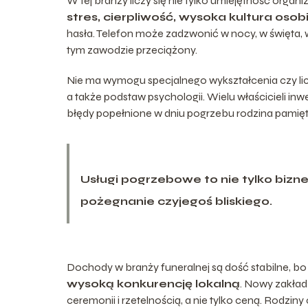
W tej branży liczy się nie tylko umiejętność organi
stres, cierpliwość, wysoka kultura osob
hasła. Telefon może zadzwonić w nocy, w święta, w n
tym zawodzie przeciążony.
Nie ma wymogu specjalnego wykształcenia czy licen
a także podstaw psychologii. Wielu właścicieli inw
błędy popełnione w dniu pogrzebu rodzina pamięt
Usługi pogrzebowe to nie tylko bizne
pożegnanie czyjegoś bliskiego.
Dochody w branży funeralnej są dość stabilne, bo
wysoką konkurencję lokalną
. Nowy zakład 
ceremonii i rzetelnością, a nie tylko ceną. Rodziny