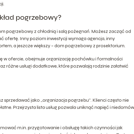
i.
akład pogrzebowy?
om pogrzebowy z chłodnią i salą pożegnań. Możesz zacząć od
 ofertę. Inny poziom inwestycji wymaga agencja, inny
rtem, a jeszcze większy – dom pogrzebowy z prosektorium.
ię w ofercie, obejmuje organizację pochówku i formalności
z różne usługi dodatkowe, które pozwalają rodzinie załatwić
sz sprzedawać jako „organizacja pogrzebu”. Klienci często nie
atne. Przejrzysta lista usług pozwala uniknąć napięć i niedomó
wać m.in. przygotowanie i obsługę takich czynności jak