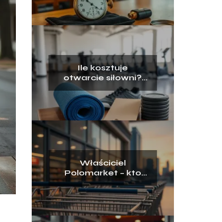
Ile kosztuje
otwarcie siłowni?
Przewodnik krok po
kroku
Właściciel
Polomarket – kto
stoi za siecią
sklepów?