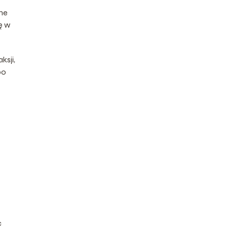
dne
ę w
ksji,
bo
c