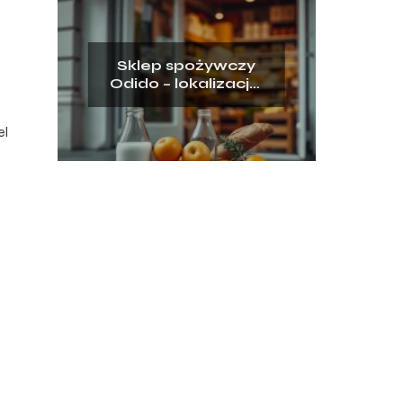
Sklep spożywczy
Odido – lokalizacja,
oferta, godziny
otwarcia
el