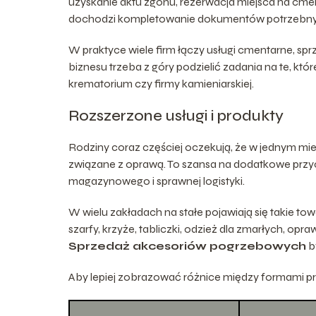
uzyskanie aktu zgonu, rezerwacja miejsca na cmen
dochodzi kompletowanie dokumentów potrzebny
W praktyce wiele firm łączy usługi cmentarne, spr
biznesu trzeba z góry podzielić zadania na te, kt
krematorium czy firmy kamieniarskiej.
Rozszerzone usługi i produkty
Rodziny coraz częściej oczekują, że w jednym miej
związane z oprawą. To szansa na dodatkowe prz
magazynowego i sprawnej logistyki.
W wielu zakładach na stałe pojawiają się takie towa
szarfy, krzyże, tabliczki, odzież dla zmarłych, o
Sprzedaż akcesoriów pogrzebowych
b
Aby lepiej zobrazować różnice między formami prow