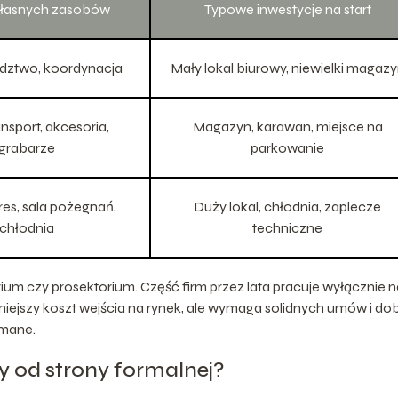
własnych zasobów
Typowe inwestycje na start
adztwo, koordynacja
Mały lokal biurowy, niewielki magaz
ansport, akcesoria,
Magazyn, karawan, miejsce na
grabarze
parkowanie
res, sala pożegnań,
Duży lokal, chłodnia, zaplecze
chłodnia
techniczne
m czy prosektorium. Część firm przez lata pracuje wyłącznie n
iejszy koszt wejścia na rynek, ale wymaga solidnych umów i do
ymane.
 od strony formalnej?